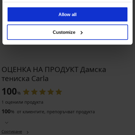
Allow all
Customize
ОЦЕНКА НА ПРОДУКТ Дамска
тениска Carla
100
%
1 оценили продукта
100
%
от клиентите, препоръчват продукта
Сортиране