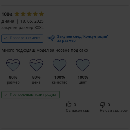
100
%
Диана
18. 05. 2025
закупен размер XXXL
Закупен след 'Консултация'
Проверен клиент
за размер
Много подходящ модел за носене под сако
80%
80%
100%
100%
размер
цена
качество
цвят
Препоръчвам този продукт
0
0
Съгласен съм
Не съм съгласен