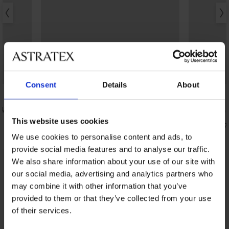
Отстъпка -30%
Consent
Details
About
5
5
одплатен
Смаляващ с
Minimizer
This website uses cookies
Сутиен Elegancе неподплатен
49,99 €
(97,7
33,59 €
(65,70 лв.)
47,99 €
We use cookies to personalise content and ads, to
provide social media features and to analyse our traffic.
We also share information about your use of our site with
От същата колекция
Покажи
our social media, advertising and analytics partners who
may combine it with other information that you’ve
provided to them or that they’ve collected from your use
of their services.