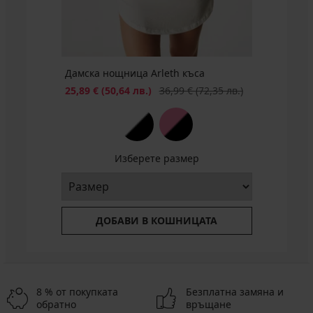
44,99
€
(87,99
лв.)
Дамска нощница Arleth къса
Намаление
Първоначална цена
25,89 €
(50,64 лв.)
36,99 €
(72,35 лв.)
Изберете размер
ДОБАВИ В КОШНИЦАТА
8 % от покупката
Безплатна замяна и
обратно
връщане