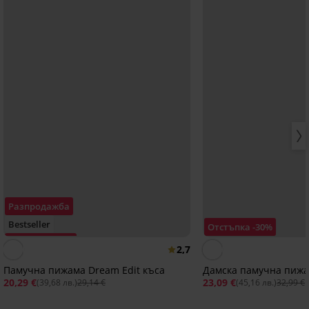
Разпродажба
Bestseller
Отстъпка -30%
Отстъпка -30%
2,7
Памучна пижама Dream Edit къса
Дамска памучна пижа
20,29 €
23,09 €
(39,68 лв.)
29,14 €
(45,16 лв.)
32,99 €