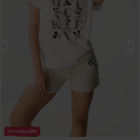
Отстъпка
-30%