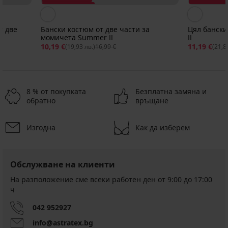
Отстъпка -40%
т две
Бански костюм от две части за
Цял бански
момичета Summer II
II
10,19 €
11,19 €
(19,93 лв.)
16,99 €
(21,8
8 % от покупката
Безплатна замяна и
обратно
връщане
Изгодна
Как да изберем
Обслужване на клиенти
На разположение сме всеки работен ден от 9:00 до 17:00
ч
042 952927
info@astratex.bg