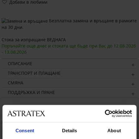
Добави в любими
Безплатна замяна и връщане в рамките
на 30 дни.
Стока за изпращане ВЕДНАГА
Поръчайте още днес и стоката ще бъде при Вас до
12.08.
2026
-
13.08.
2026
ОПИСАНИЕ
ТРАНСПОРТ И ПЛАЩАНЕ
СМЯНА
ПОДДРЪЖКА И ПРАНЕ
Може да ви хареса
Consent
Details
About