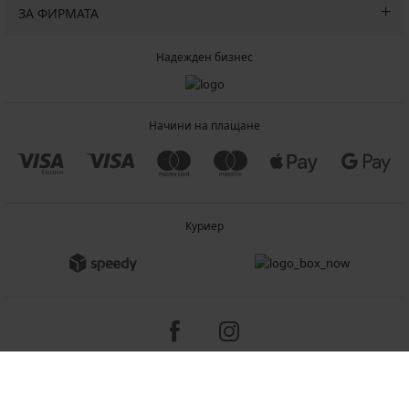
ЗА ФИРМАТА
Надежден бизнес
Начини на плащане
Куриер
Copyright 2005-2026 © ASTRATEX a.s.
Programia - B2C, B2B, advanced e-commerce solutions