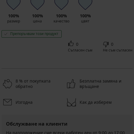
100%
100%
100%
100%
размер
цена
качество
цвят
Препоръчвам този продукт
0
0
Съгласен съм
Не съм съгласен
8 % от покупката
Безплатна замяна и
обратно
връщане
Изгодна
Как да изберем
Обслужване на клиенти
На разположение сме всеки работен ден от 9:00 до 17:00