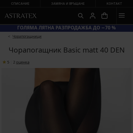
СПИСАНИЕ
ЗАМЯНА И ВРЪЩАНЕ
КОНТАКТ
КОД BRA20 = СУТИЕНИ −20 %
Чорапогащници
Чорапогащник Basic matt 40 DEN
5
|
2
oценка