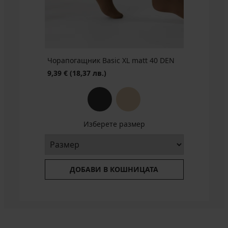
лв.)
лв.)
БЕЗПЛАТНО
БЕЗПЛАТНО
БЕЗПЛАТНО
лв.)
Първоначална цена
Първоначална цена
13,99
8,19
€
€
(27,36
(16,02
лв.)
лв.)
Чорапогащник Basic XL matt 40 DEN
9,39 €
(18,37 лв.)
Изберете размер
ДОБАВИ В КОШНИЦАТА