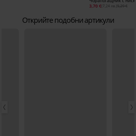
Чорапогащник с ниск
3,70 €
(7,24 лв.)
5,29 €
Открийте подобни артикули