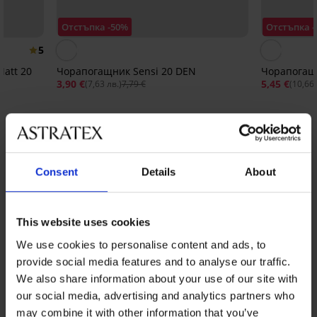
Отстъпка -50%
Отстъпка -
5
att 20
Чорапогащник Sensi 20 DEN
Чорапогащн
3,90 €
5,45 €
(7,63 лв.)
7,79 €
(10,66 
От същата колекция
Покажи
Consent
Details
About
This website uses cookies
We use cookies to personalise content and ads, to
provide social media features and to analyse our traffic.
We also share information about your use of our site with
our social media, advertising and analytics partners who
may combine it with other information that you’ve