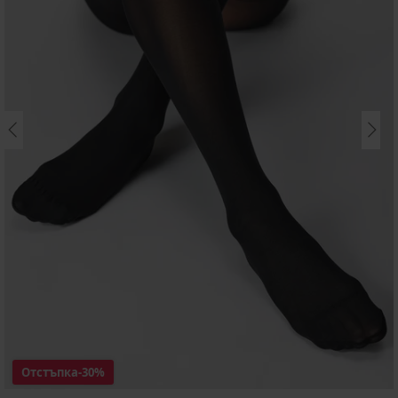
Отстъпка
-30%