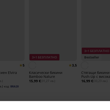
3+1 БЕЗПЛАТНО
3+1 БЕЗПЛАТНО
Bestseller
5
3,5
иен Elvira
Класически бикини
Стягащи бикини
Bamboo Nature
Push-Up с висок
15,99 €
16,99 €
в.)
(31,27 лв.)
(33,23 лв.)
в.)
код:
BRA20