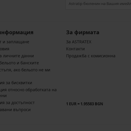
информация
За фирмата
т и заплащане
За ASTRATEX
овия
Контакти
а личните данни
Продажба с комисионна
бельото и банските
стъпя, ако бельото не ми
ия за бисквитки
ия относно обработката на
нни
ия за достъпност
1 EUR = 1.95583 BGN
давани въпроси