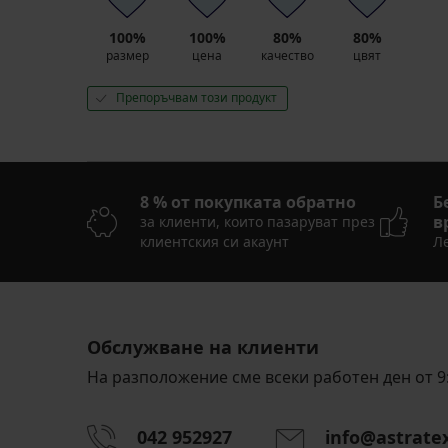
100%
100%
80%
80%
размер
цена
качество
цвят
Препоръчвам този продукт
8 % от покупката обратно
Б
в
за клиенти, които пазаруват през
клиентския си акаунт
Ле
Обслужване на клиенти
На разположение сме всеки работен ден от 9:
042 952927
info@astrate