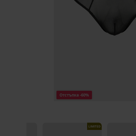
Отстъпка
-60%
LIMITED