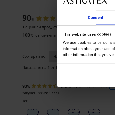
О
90
Consent
%
1 оценили продукта
100
This website uses cookies
%
от клиентите, препоръчват продукта
We use cookies to personalis
information about your use of
other information that you’ve
Сортирай по
Показване на
1
от 1 отзива
90
Станимир
09. 07. 2024
%
закупен размер XXXL
Топ