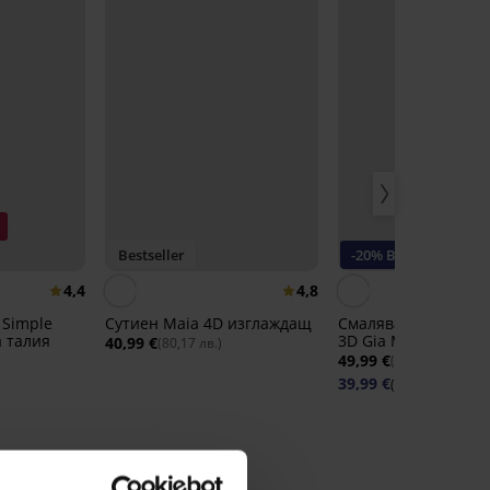
Bestseller
-20% BRA20
4,4
4,8
 Simple
Сутиен Maia 4D изглаждащ
Смаляващ сутиен S
а талия
3D Gia Minimizer
40,99 €
(80,17 лв.)
49,99 €
(97,77 лв.)
39,99 €
(78,21 лв.)
код: