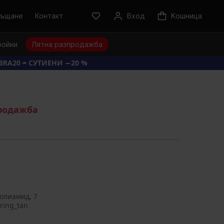
ръщане
Контакт
Вход
Kошница
ройки
Лятна разпродажба
BRA20 = СУТИЕНИ −20 %
продажба
олиамид, 7
ring_tan