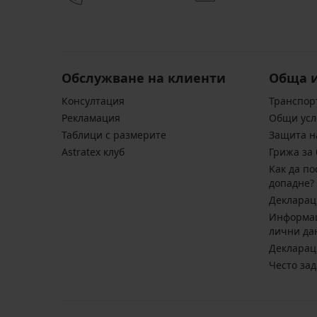
Обслужване на клиенти
Обща 
Консултация
Транспор
Pекламация
Общи усл
Таблици с размерите
Защита н
Astratex клуб
Грижа за 
Kак да по
допадне?
Декларац
Информац
лични да
Декларац
Често за