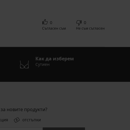
0
0
Съгласен съм
Не съм съгласен
Как да изберем
Сутиен
за новите продукти?
кция
отстъпки