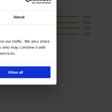
os
качество
90%
About
размер
96%
цвят
96%
цена
89%
se our traffic. We also share
ers who may combine it with
 services.
 'Консултация' за размер
Allow all