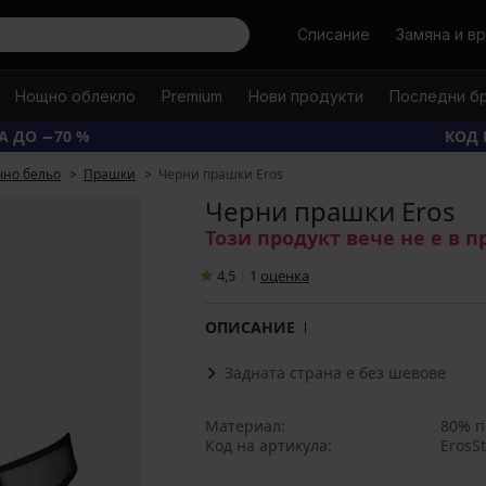
Търси
Списание
Замяна и в
Нощно облекло
Premium
Нови продукти
Последни б
А ДО −70 %
КОД 
чно бельо
Прашки
Черни прашки Eros
Черни прашки Eros
Този продукт вече не е в 
4,5
|
1
oценка
ОПИСАНИЕ
Задната страна е без шевове
Материал
80% п
Код на артикула
ErosSt