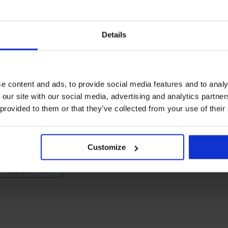
ЦЕНКА НА ПРОДУКТ Черни прашки Er
5
1x
Details
4
0x
3
0x
2
0x
1
0x
e content and ads, to provide social media features and to analy
 our site with our social media, advertising and analytics partn
 provided to them or that they’ve collected from your use of their
Закупен след
Customize
Проверен клиент