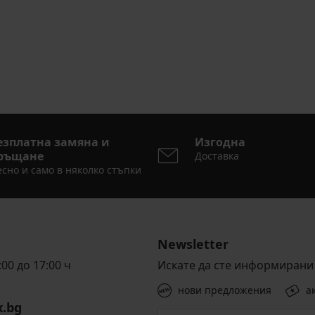
езплатна замяна и
Изгодна
ръщане
Доставка
сно и само в няколко стъпки
Newsletter
00 до 17:00 ч
Искате да сте информирани 
нови предложения
а
x.bg