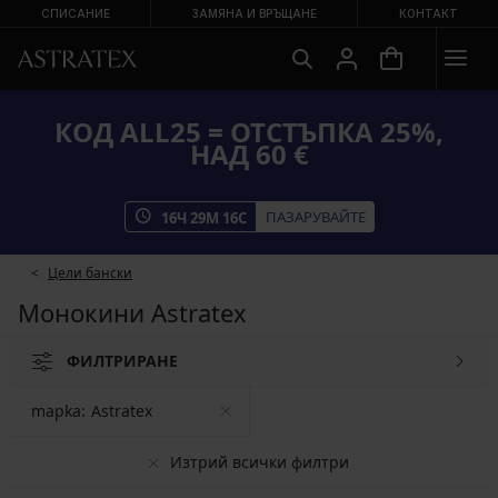
СПИСАНИЕ
ЗАМЯНА И ВРЪЩАНЕ
КОНТАКТ
КОД ALL25 = ОТСТЪПКА 25%,
НАД 60 €
ПАЗАРУВАЙТЕ
16
Ч
29
М
16
С
Цели бански
Монокини Astratex
ФИЛТРИРАНЕ
mapka:
Astratex
Изтрий всички филтри