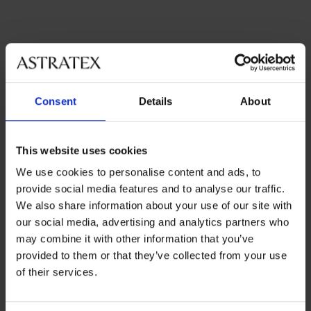
Consent
Details
About
Най-популярните марки
Astratex
This website uses cookies
We use cookies to personalise content and ads, to
Най-често избираните цветове
provide social media features and to analyse our traffic.
черно
сиво
We also share information about your use of our site with
our social media, advertising and analytics partners who
Най-често избираните размери
may combine it with other information that you’ve
M
L
S
XL
provided to them or that they’ve collected from your use
of their services.
8 % от покупката
Безплатна замяна и