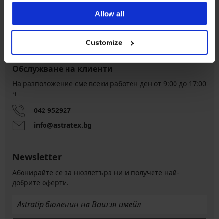
обратно
връщане
Allow all
Изгодна
Как да изберем
Customize
Обслужване на клиенти
На разположение сме всеки работен ден от 9:00 до 17:00
ч
042 952927
info@astratex.bg
Newsletter
Абонирайте се за нюзлетъра ни и получете най-
добрите оферти.