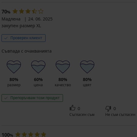
€
8,19
€
безшевни
(41,05
€
(33,23
Намаление
8,39 €
70
%
лв.)
(16,02
лв.)
(16,41
Мадлена
24. 06. 2025
промоция
лв.)
промоция
лв.)
закупен размер XL
3+1
промоция
3+1
Първоначална цена
11,99
БЕЗПЛАТНО
3+1
БЕЗПЛАТНО
€
Проверен клиент
БЕЗПЛАТНО
(23,45
лв.)
Съвпада с очакванията
80%
60%
80%
80%
размер
цена
качество
цвят
Препоръчвам този продукт
0
0
Съгласен съм
Не съм съгласен
100
%