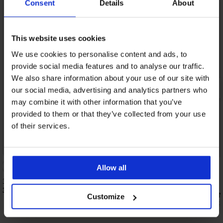
Consent
Details
About
This website uses cookies
We use cookies to personalise content and ads, to
provide social media features and to analyse our traffic.
We also share information about your use of our site with
our social media, advertising and analytics partners who
may combine it with other information that you’ve
provided to them or that they’ve collected from your use
of their services.
Отстъпка -20%
5
Allow all
3 PACK боксерки в кен
34,99 €
(68,43 лв.)
Бамбукови боксерки N
Customize
15,19 €
(29,71 лв.)
18,99 €