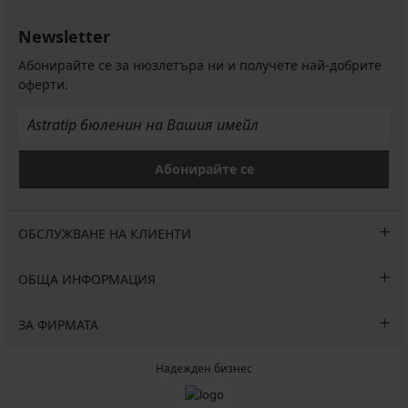
лв.)
лв.)
лв.)
лв.)
€
16,99
Powder
Първоначална цена
40,99
Първоначална цена
Първоначална цена
(33,23
18,99
18,99
€
Newsletter
55,99
€
€
€
лв.)
(33,23
€
(80,17
(37,14
(37,14
Абонирайте се за нюзлетъра ни и получете най-добрите
лв.)
(109,51
лв.)
лв.)
лв.)
оферти.
лв.)
Абонирайте се
ОБСЛУЖВАНЕ НА КЛИЕНТИ
ОБЩА ИНФОРМАЦИЯ
ЗА ФИРМАТА
Надежден бизнес