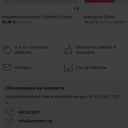
5
Безшевни боксерки SilverPro Classic
Боксерки Glenn
16,99 €
14,69 €
(33,23 лв.)
(28,73 лв.)
20,99 €
8 % от покупката
Безплатна замяна и
обратно
връщане
Изгодна
Как да изберем
-30%
-30%
-30%
LIMITED
LIMITED
LIMITED
LIMITED
Обслужване на клиенти
Бамбукови
3PACK
Стягащи
боксерки
памучни
боксерки
На разположение сме всеки работен ден от 9:00 до 17:00
Памучни
Памучни
Памучни
Grey
боксерки
MEN-
ч
боксерки
боксерки
боксерки
Безшевни
PREMIUM
безшевни
Light
A
Bodie
Wesley
24,99
боксерки
Paul
Намаление
16,99
28,69
042 952927
3PACK
Намаление
Намаление
SilverPro
13,29
13,29
€
с
€
€
памучни
Classic
€
€
(48,88
висока
info@astratex.bg
боксерки
(56,11
(33,23
(25,99
(25,99
16,99
талия
лв.)
BOSS