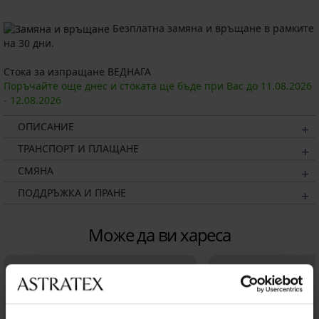
Безплатна замяна и връщане в рамките
на 30 дни.
Стока за изпращане ВЕДНАГА
Поръчайте още днес и стоката ще бъде при Вас до
11.08.
2026
-
12.08.
2026
ОПИСАНИЕ
ТРАНСПОРТ И ПЛАЩАНЕ
СМЯНА
ПОДДРЪЖКА И ПРАНЕ
Може да ви хареса