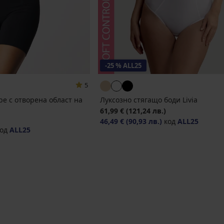
-25 % ALL25
5
e с отворена област на
Луксозно стягащо боди Livia
61,99 €
(121,24 лв.)
46,49 €
(90,93 лв.)
код
ALL25
од
ALL25