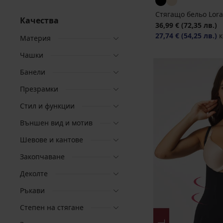
Стягащо бельо Lora
Качества
36,99 €
(72,35 лв.)
27,74 €
(54,25 лв.)
к
Материя
Чашки
Банели
Презрамки
Стил и функции
Външен вид и мотив
Шевове и кантове
Закопчаване
Деколте
Ръкави
Степен на стягане