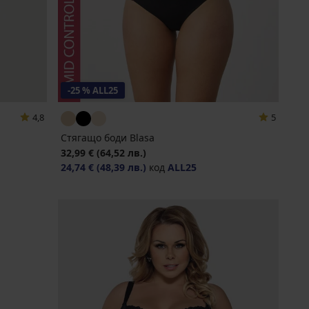
-25 % ALL25
4,8
5
Стягащо боди Blasa
32,99 €
(64,52 лв.)
24,74 €
(48,39 лв.)
код
ALL25