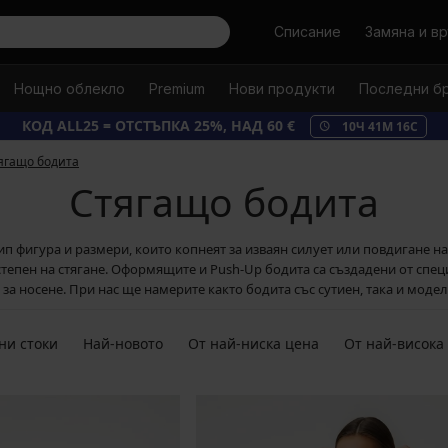
Търси
Списание
Замяна и в
Нощно облекло
Premium
Нови продукти
Последни б
КОД ALL25 = ОТСТЪПКА 25%, НАД 60 €
10
Ч
41
М
14
С
ягащо бодита
Стягащо бодита
п фигура и размери, които копнеят за изваян силует или повдигане н
а степен на стягане. Оформящите и Push-Up бодита са създадени от сп
а носене. При нас ще намерите както бодита със сутиен, така и модели
ни стоки
Най-новото
От най-ниска цена
От най-висока