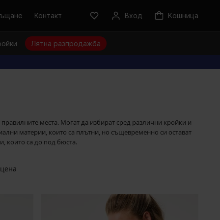
ръщане
Контакт
Вход
Kошница
ройки
Лятна разпродажба
а правилните места. Могат да избират сред различни кройки и
ециални материи, които са плътни, но същевременно си остават
, които са до под бюста.
 цена