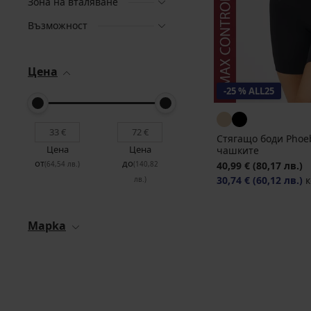
Зона на вталяване
Възможност
Цена
-25 % ALL25
Стягащо боди Phoeb
Цена
Цена
чашките
от
до
40,99 €
(80,17 лв.)
(64,54 лв.)
(140,82
30,74 €
(60,12 лв.)
к
лв.)
Mapka