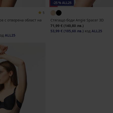
-25 % ALL25
5
e с отворена област на
Стягащо боди Angie Spacer 3D
71,99 €
(140,80 лв.)
53,99 €
(105,60 лв.)
код
ALL25
од
ALL25