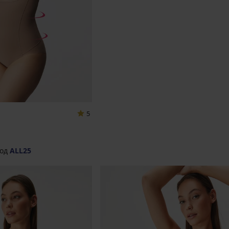
5
од
ALL25