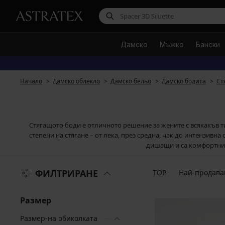
Дамско
Мъжко
Бански
Начало
Дамско облекло
Дамско бельо
Дамско бодита
Ст
Стягащото боди е отличното решение за жените с всякакъв ти
степени на стягане – от лека, през средна, чак до интензивн
дишащи и са комфортни з
ФИЛТРИРАНЕ
TOP
Най-продава
Размер
Размер-на обиколката