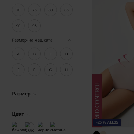
70
75
80
85
90
95
Размер-на чашката
A
B
C
D
E
F
G
H
Размер
Цвят
-25 % ALL25