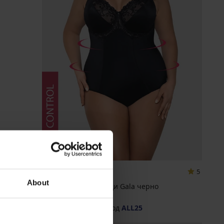
-25 % ALL25
5
About
Дамско стягащо боди Gala черно
67,99 €
(132,98 лв.)
50,99 €
(99,73 лв.)
код
ALL25