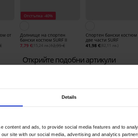
Отстъпка -40%
юм от
Долнище на спортен
Спортен бански костюм 
бански костюм SURF II
две части SURF
€
7,79 €
12,99 €
41,98 €
(15,24 лв.)
(82,11 лв.)
Открийте подобни артикули
LIMITED
Details
e content and ads, to provide social media features and to analy
 our site with our social media, advertising and analytics partn