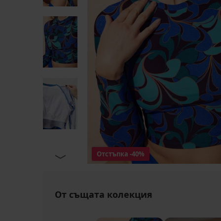
Отстъпка
-40%
От същата колекция