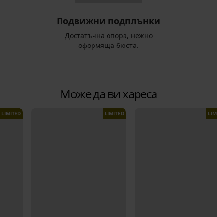
Подвижни подплънки
Достатъчна опора, нежно
оформяща бюста.
Може да ви хареса
LIMITED
LIMITED
LIM