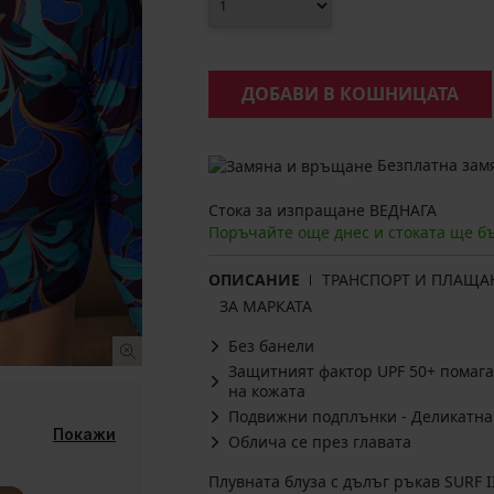
ДОБАВИ В КОШНИЦАТА
Безплатна замя
Стока за изпращане ВЕДНАГА
Поръчайте още днес и стоката ще б
ОПИСАНИЕ
ТРАНСПОРТ И ПЛАЩА
ЗА МАРКАТА
Без банели
Защитният фактор UPF 50+ помага
на кожата
Подвижни подплънки - Деликатна
Покажи
Облича се през главата
Плувната блуза с дълъг ръкав SURF 