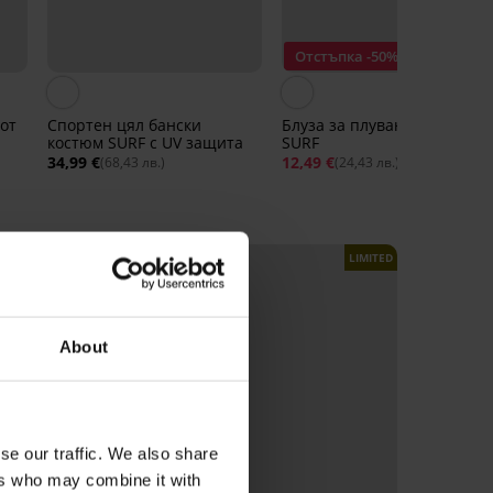
Отстъпка -50%
от
Спортен цял бански
Блуза за плуване MEN-A
костюм SURF с UV защита
SURF
34,99 €
12,49 €
24,99 €
(68,43 лв.)
(24,43 лв.)
LIMITED
LIMITED
About
se our traffic. We also share
ers who may combine it with