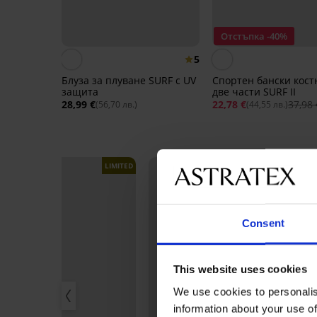
Отстъпка -40%
5
Блуза за плуване SURF с UV
Спортен бански кост
защита
две части SURF II
28,99 €
22,78 €
37,98 
(56,70 лв.)
(44,55 лв.)
LIMITED
LIMITED
Consent
This website uses cookies
We use cookies to personalis
information about your use of