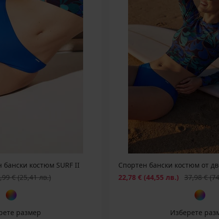
 бански костюм SURF II
Спортен бански костюм от две
воначална цена
Намаление
Първоначалн
,99 €
(25,41 лв.)
22,78 €
(44,55 лв.)
37,98 €
(74
рете размер
Изберете раз