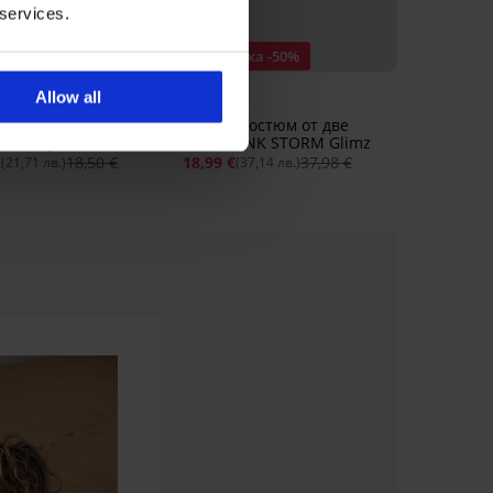
 services.
БЕЗПЛАТНО
родажба
Отстъпка -50%
ъпка -40%
Allow all
ще на бански костюм
Бански костюм от две
лица Nija
части PINK STORM Glimz
€
18,50 €
18,99 €
37,98 €
(21,71 лв.)
(37,14 лв.)