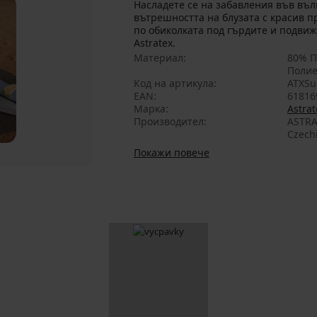
Насладете се на забавления във вълн
вътрешността на блузата с красив п
по обиколката под гърдите и подви
Astratex.
Материал
80% П
Полие
Код на артикула
ATXSu
EAN
61816
Марка
Astrat
Производител
ASTRA
Czech
Покажи повече