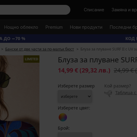
Търси
Списание
Замяна и в
Нощно облекло
Premium
Нови продукти
Последни б
А ДО −70 %
КОД 
Бански от две части за по-малък бюст
Блуза за плуване SURF II с UV 
Блуза за плуване SURF
LIMITED
14,99 €
(29,32 лв.)
24,99 €
Изберете размер
Кой размер?
Таблица с
Изберете цвят:
Брой: