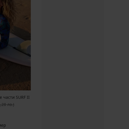
 части SURF II
а цена
,28 лв.)
мер