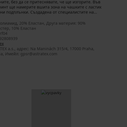
ите, без да се притеснявате, че ще изгорите. Във
ринт ще намерите вшита зона на чашките с ластик
жни подплънки. Създадена от специалистите на
олиамид, 20% Еластан, Друга материя: 90%
стер, 10% Еластан
rf04
92808939
ex
TEX a.s., aдрес: Na Maninách 315/4, 17000 Praha,
ia, Имейл: gpsr@astratex.com