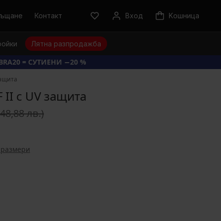
ръщане
Контакт
Вход
Kошница
ройки
Лятна разпродажба
BRA20 = СУТИЕНИ −20 %
защита
 II с UV защита
(48,88 лв.)
 размери