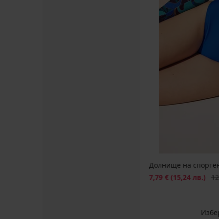
бански
костюм
Lucy
Намаление
31,79
€
(62,18
лв.)
Първоначална цена
52,99
€
(103,64
лв.)
Долнище на спортен
Намаление
Пър
7,79 €
(15,24 лв.)
12
Избе