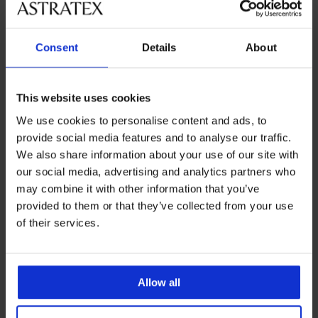
Обслужване на клиенти
Consent
Details
About
На разположение сме всеки работен ден от 9:00 до 17:00
ч
This website uses cookies
042 952927
We use cookies to personalise content and ads, to
info@astratex.bg
provide social media features and to analyse our traffic.
We also share information about your use of our site with
Newsletter
our social media, advertising and analytics partners who
may combine it with other information that you’ve
Абонирайте се за нюзлетъра ни и получете най-
provided to them or that they’ve collected from your use
добрите оферти.
of their services.
Абонирайте се
Allow all