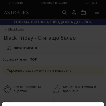
СПИСАНИЕ
ЗАМЯНА И ВРЪЩАНЕ
КОНТАКТ
ГОЛЯМА ЛЯТНА РАЗПРОДАЖБА ДО −70 %
Black Friday
Black Friday - Стягащо бельо
ФИЛТРИРАНЕ
Сортирайте по
TOP
Търсеното съдържание не е намерено.
8 % от покупката
Безплатна замяна и
обратно
връщане
Изгодна
Как да изберем