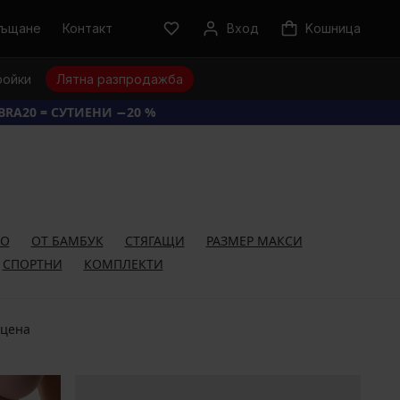
ръщане
Контакт
Вход
Kошница
ройки
Лятна разпродажба
BRA20 = СУТИЕНИ −20 %
НО
ОТ БАМБУК
СТЯГАЩИ
РАЗМЕР МАКСИ
СПОРТНИ
КОМПЛЕКТИ
 цена