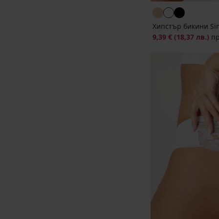
Хипстър бикини Si
9,39 €
(18,37 лв.)
п