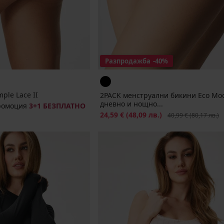
Разпродажба
-40%
ple Lace II
2PACK менструални бикини Eco Mo
дневно и нощно...
ромоция
3+1 БЕЗПЛАТНО
Намаление
24,59 €
(48,09 лв.)
Първоначална цена
40,99 €
(80,17 лв.)