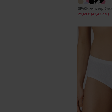
3PACK хипстер бик
Намаление
21,69 €
(42,42 лв.)
П