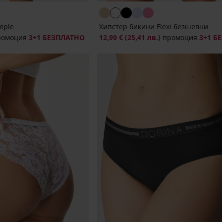
mple
Хипстер бикини Flexi безшевни
ромоция
3+1 БЕЗПЛАТНО
12,99 €
(25,41 лв.)
промоция
3+1 Б