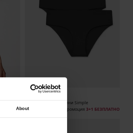
3+1 БЕЗПЛАТНО
3PACK хипстър бикини Simple
About
ЗПЛАТНО
23,99 €
(46,92 лв.)
промоция
3+1 БЕЗПЛАТНО