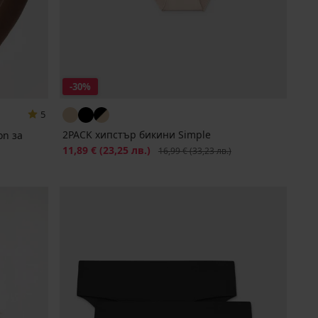
-30%
5
2PACK хипстър бикини Simple
on за
Намаление
11,89 €
(23,25 лв.)
Първоначална цена
16,99 €
(33,23 лв.)