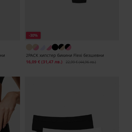
-30%
вни
2PACK хипстер бикини Flexi безшевни
Намаление
16,09 €
(31,47 лв.)
Първоначална цена
22,99 €
(44,96 лв.)