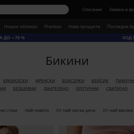
Търси
Списание
Замяна и в
Нощно облекло
Premium
Нови продукти
Последни б
А ДО −70 %
КОД 
Бикини
БРАЗИЛСКИ
ФРЕНСКИ
БОКСЕРКИ
БЕЙСИК
ПАМУЧ
ННИ
БЕЗШЕВНИ
ДАНТЕЛЕНО
ЕРОТИЧНИ
СВАТБЕНО
ни стоки
Най-новото
От най-ниска цена
От най-висока