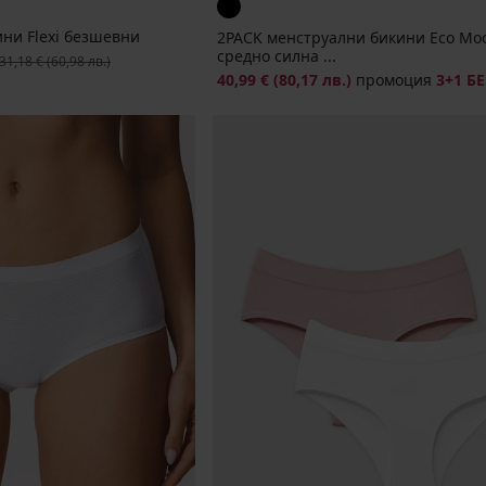
ини Flexi безшевни
2PACK менструални бикини Eco Mo
средно силна ...
ървоначална цена
31,18 €
(60,98 лв.)
40,99 €
(80,17 лв.)
промоция
3+1 Б