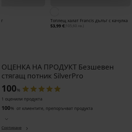
ъг
Топлещ халат Francis дълъг с качулка
53,99 €
(105,60 лв.)
ОЦЕНКА НА ПРОДУКТ Безшевен
стягащ потник SilverPro
100
%
1 оценили продукта
100
%
от клиентите, препоръчват продукта
Мъжки
Мъжки
стягащ
стягащ
потник
потник
MEN-
MEN-
Сортиране
A
A