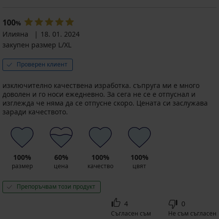
John
Peter
28,99
28,99
100
€
€
%
(56,70
(56,70
Илияна
18. 01. 2024
лв.)
лв.)
закупен размер L/XL
Проверен клиент
изключително качествена изработка. съпруга ми е много
доволен и го носи ежедневно. За сега не се е отпуснал и
изглежда че няма да се отпусне скоро. Цената си заслужава
заради качеството.
100%
60%
100%
100%
размер
цена
качество
цвят
Препоръчвам този продукт
4
0
Съгласен съм
Не съм съгласен