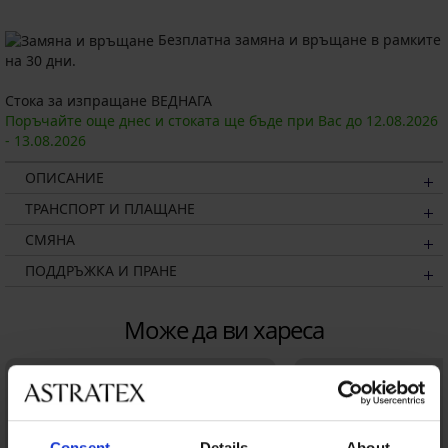
Безплатна замяна и връщане в рамките
на 30 дни.
Стока за изпращане ВЕДНАГА
Поръчайте още днес и стоката ще бъде при Вас до
12.08.
2026
-
13.08.
2026
ОПИСАНИЕ
ТРАНСПОРТ И ПЛАЩАНЕ
СМЯНА
ПОДДРЪЖКА И ПРАНЕ
Може да ви хареса
Consent
Details
About