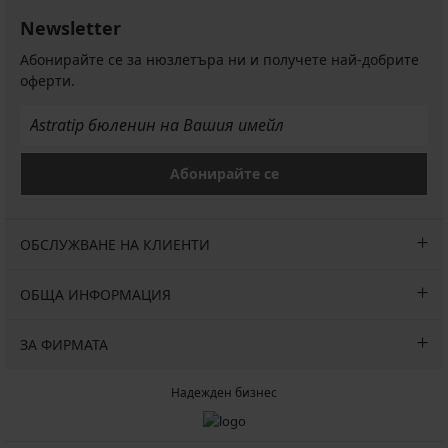
€
лв.)
Newsletter
(48,88
Първоначална цена
16,99
лв.)
€
Абонирайте се за нюзлетъра ни и получете най-добрите
(33,23
оферти.
лв.)
Абонирайте се
ОБСЛУЖВАНЕ НА КЛИЕНТИ
ОБЩА ИНФОРМАЦИЯ
ЗА ФИРМАТА
Надежден бизнес