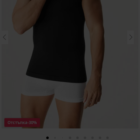
Отстъпка
-30%