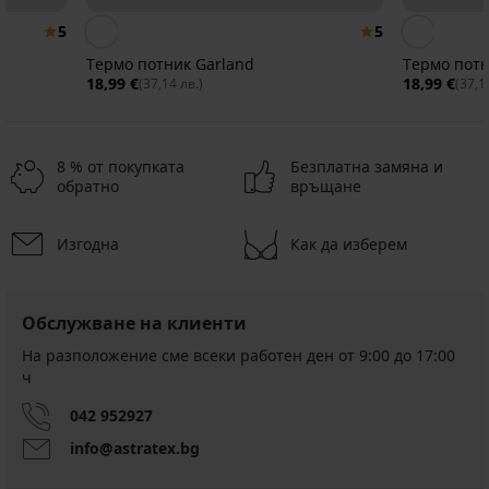
5
5
Tермо потник Garland
18,99 €
18,99 €
(37,14 лв.)
(37,1
8 % от покупката
Безплатна замяна и
обратно
връщане
Изгодна
Как да изберем
-20%
5
Обслужване на клиенти
На разположение сме всеки работен ден от 9:00 до 17:00
Tермо
Бамбуков
ч
потник
потник
Безшевна
Памучен
Garland
Berry
блуза
потник
042 952927
SilverPro
18,99
Javier
20,99
Classic
€
€
Намаление
13,59
info@astratex.bg
I
(37,14
(41,05
€
24,99
лв.)
(26,58
лв.)