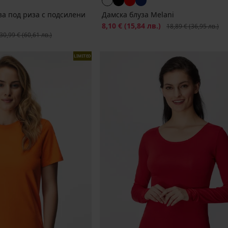
за под риза с подсилени
Дамска блуза Melani
Намаление
8,10 €
(15,84 лв.)
Първоначална цена
18,89 €
(36,95 лв.)
ървоначална цена
30,99 €
(60,61 лв.)
LIMITED