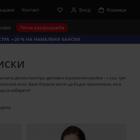
ръщане
Контакт
Вход
Kошница
ройки
Лятна разпродажба
КСТРА −20 % НА НАМАЛЕНИ БАНСКИ
иски
пни в цялата палитра цветове и в различни кройки – с къс, три
чка или поло. Basic блузите могат да бъдат прилепнали, но в
ще си изберете?
 цена