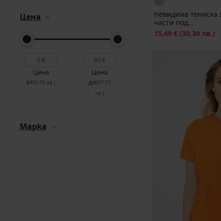
Невидима тениска 
Цена
части под...
Намаление
15,49 €
(30,30 лв.)
П
Цена
Цена
от
до
(9,78 лв.)
(97,79
лв.)
Mapka