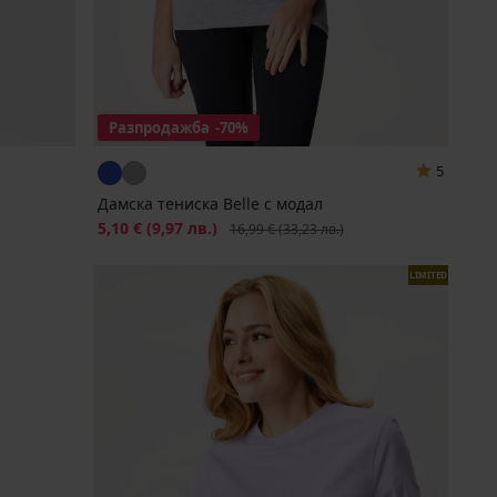
Разпродажба
-70%
5
Дамска тениска Belle с модал
Намаление
5,10 €
(9,97 лв.)
Първоначална цена
16,99 €
(33,23 лв.)
LIMITED