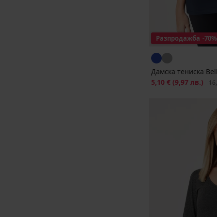
Разпродажба
-70%
Дамска тениска Bel
Намаление
5,10 €
(9,97 лв.)
Пър
16