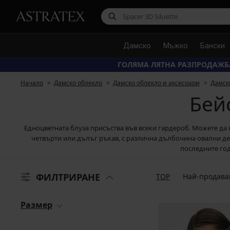
Дамско
Мъжко
Бански
ГОЛЯМА ЛЯТНА РАЗПРОДАЖБ
Начало
Дамско облекло
Дамско облекло и аксесоари
Дамск
Бей
Едноцветната блуза присъства във всеки гардероб. Можете да я
четвърти или дълъг ръкав, с различна дълбочина овални деко
последните год
ФИЛТРИРАНЕ
TOP
Най-продава
Размер