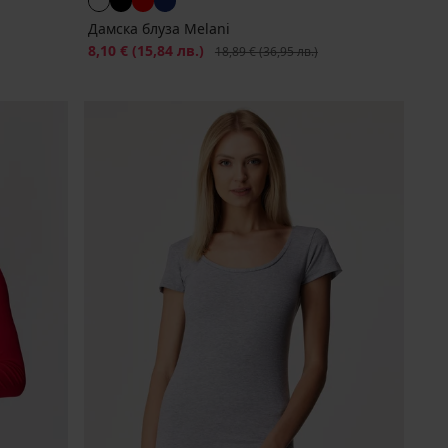
Дамска блуза Melani
Намаление
8,10 €
(15,84 лв.)
Първоначална цена
18,89 €
(36,95 лв.)