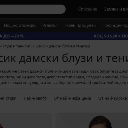
Търси
Списание
Замяна и в
Нощно облекло
Premium
Нови продукти
Последни б
А ДО −70 %
КОД SUN20 = Е
и блузи и тениски
Бейсик дамски блузи и тениски
сик дамски блузи и тен
 комбинирате с джинси, поли и анцузи за вкъщи. Basic блузите са достъ
лтета, шпиц деколтета, деколтета тип лодка, с паднали рамене, с яки
ини станаха популярни и по-свободните oversized кройки. Кой модел 
ни стоки
Най-новото
От най-ниска цена
От най-висока