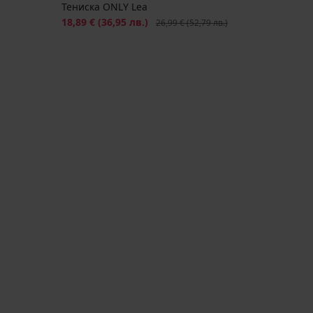
Тениска ONLY Lea
Намаление
18,89 €
(36,95 лв.)
Първоначална цена
26,99 €
(52,79 лв.)