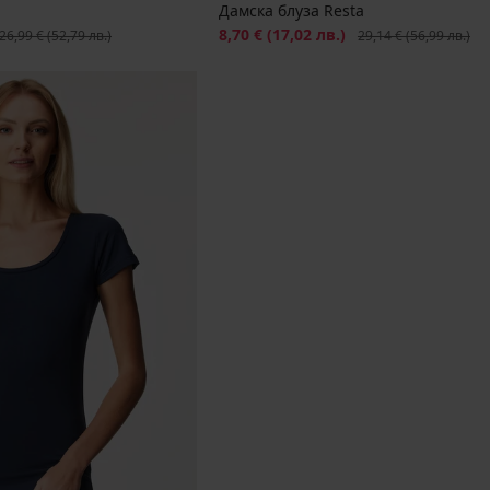
Дамска блуза Resta
ървоначална цена
Намаление
8,70 €
(17,02 лв.)
Първоначална цена
26,99 €
(52,79 лв.)
29,14 €
(56,99 лв.)