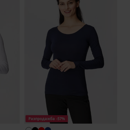
Разпродажба
-57%