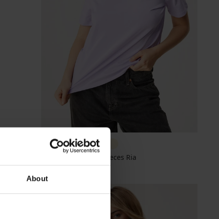
Памучна тениска Pieces Ria
18,99 €
(37,14 лв.)
About