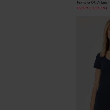
Тениска ONLY Lea
Намаление
18,89 €
(36,95 лв.)
П