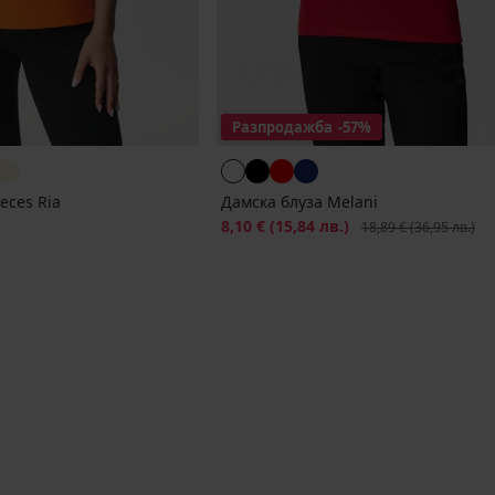
Разпродажба
-57%
eces Ria
Дамска блуза Melani
Намаление
8,10 €
(15,84 лв.)
Първоначална цена
18,89 €
(36,95 лв.)