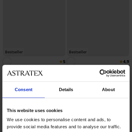
Bestseller
Bestseller
5
4,9
Сутиен Simplicity T-Shirt Bra
подплатен
Сутиен Spacer 3D Lady Grace
20,99 €
(41,05 лв.)
New
49,99 €
(97,77 лв.)
Consent
Details
About
This website uses cookies
We use cookies to personalise content and ads, to
provide social media features and to analyse our traffic.