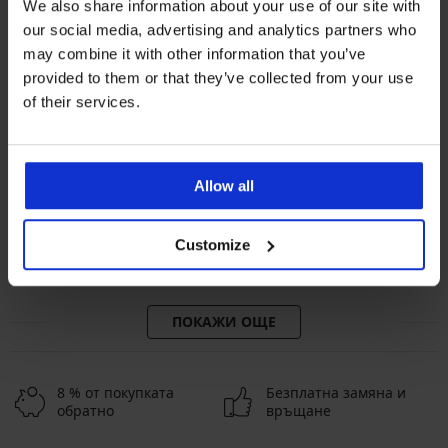
We also share information about your use of our site with
our social media, advertising and analytics partners who
may combine it with other information that you’ve
provided to them or that they’ve collected from your use
of their services.
Bestseller
Bestseller
Allow all
4,8
4,9
Сутиен DIVA by IVA
Сутиен Push Perfect Bardot
Customize
неподплатен
подплатен
40,99 €
53,99 €
(80,17 лв.)
(105,60 лв.)
ПОКАЖИ ОЩЕ
8 % от покупката
Безплатна замяна и
обратно
връщане