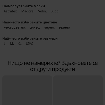
Най-популярните марки
Astratex
Madora
Volin
Lupo
Най-често избираните цветове
многоцветно
синьо
черно
зелено
Най-често избираните размери
L
M
XL
85/C
Нищо не намерихте? Вдъхновете се
от други продукти