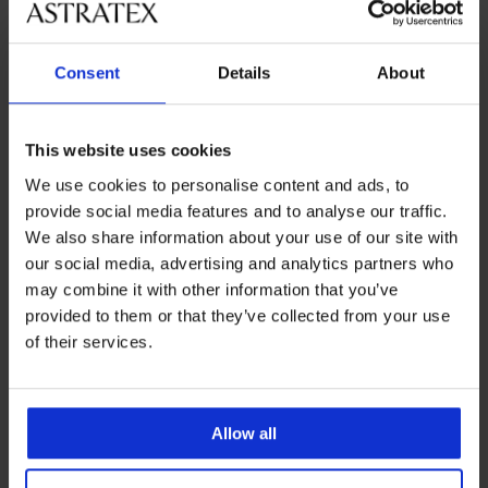
Обслужване на клиенти
Consent
Details
About
На разположение сме всеки работен ден от 9:00 до 17:00
ч
This website uses cookies
042 952927
We use cookies to personalise content and ads, to
info@astratex.bg
provide social media features and to analyse our traffic.
We also share information about your use of our site with
Newsletter
our social media, advertising and analytics partners who
may combine it with other information that you’ve
Абонирайте се за нюзлетъра ни и получете най-
provided to them or that they’ve collected from your use
добрите оферти.
of their services.
Абонирайте се
Allow all