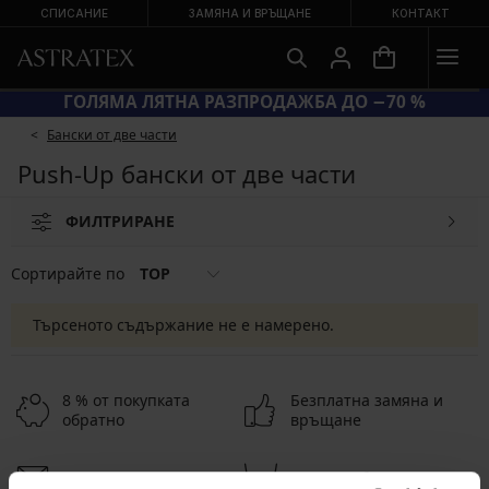
СПИСАНИЕ
ЗАМЯНА И ВРЪЩАНЕ
КОНТАКТ
ГОЛЯМА ЛЯТНА РАЗПРОДАЖБА ДО −70 %
Бански от две части
Push-Up бански от две части
ФИЛТРИРАНЕ
Сортирайте по
TOP
Търсеното съдържание не е намерено.
8 % от покупката
Безплатна замяна и
обратно
връщане
Изгодна
Как да изберем