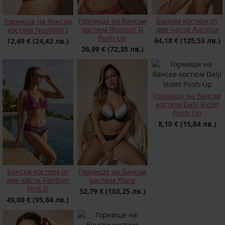
Горнище на бански
Бански костюм от
Горнище на бански
костюм Blossun II
две части Auralux
костюм NeoWild I
Push-Up
64,18 €
(125,53 лв.)
12,49 €
(24,43 лв.)
36,99 €
(72,35 лв.)
Горнище на бански
костюм Dalji Violet
Push-Up
8,10 €
(15,84 лв.)
Бански костюм от
Горнище на бански
две части Panther
костюм Klara
Pink II
52,79 €
(103,25 лв.)
49,00 €
(95,84 лв.)