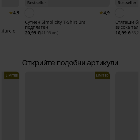
Bestseller
Bestseller
4,9
4,9
Сутиен Simplicity T-Shirt Bra
Стягащи би
подплатен
висока тал
ature с
20,99 €
16,99 €
(41,05 лв.)
(33,2
Открийте подобни артикули
LIMITED
LIMITED