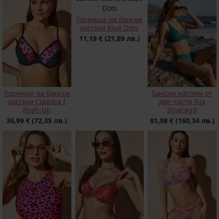
Горнище на бански
костюм Blue Dots
11,19 €
(21,89 лв.)
Горнище на бански
Бански костюм от
костюм Clawdia I
две части Nia
Push-Up
Smaragd
36,99 €
(72,35 лв.)
81,98 €
(160,34 лв.)