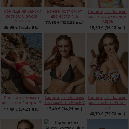
Горнище на бански
Бански костюм от
Горнище на бански
костюм Clawdia
две части Nia
костюм с две лица
Push-Up
Adjoa
77,98 €
(152,52 лв.)
36,99 €
(72,35 лв.)
18,50 €
(36,18 лв.)
Горнище на бански
Горнище на бански
Бански костюм от
костюм Satin Black V
костюм Kare Push-
две части Sangria II
Up
17,49 €
(34,21 лв.)
17,49 €
(34,21 лв.)
40,79 €
(79,78 лв.)