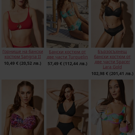
Горнище на бански
Бързосъхнещ
Бански костюм от
костюм Sangria II
бански костюм от
две части Turquelin
две части Spacer
10,49 €
(20,52 лв.)
57,49 €
(112,44 лв.)
Lara Gold
102,98 €
(201,41 лв.)