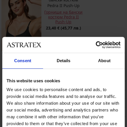
Горнище на бански
костюм Pedra II
Push-Up
23,40 €
(45,77 лв.)
Горнище на бански
костюм от две
Consent
Details
About
части Mene
8,00 €
(15,65 лв.)
This website uses cookies
ОПИСАНИЕ
We use cookies to personalise content and ads, to
ТРАНСПОРТ И ПЛАЩАНЕ
provide social media features and to analyse our traffic.
СМЯНА
We also share information about your use of our site with
our social media, advertising and analytics partners who
ПОДДРЪЖКА И ПРАНЕ
may combine it with other information that you’ve
ЗА МАРКАТА
provided to them or that they’ve collected from your use