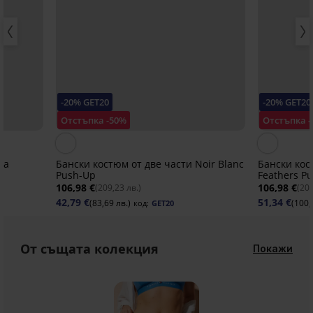
-20% GET20
-20% GET20
Отстъпка -50%
Отстъпка 
ia
Бански костюм от две части Noir Blanc
Бански кос
Push-Up
Feathers P
106,98 €
106,98 €
(209,23 лв.)
(209
42,79 €
51,34 €
(83,69 лв.)
(100,
код:
GET20
От същата колекция
Покажи