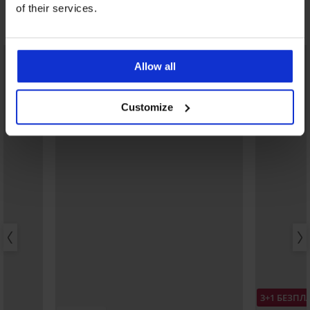
of their services.
Може да ви хареса
Allow all
Customize
3+1 БЕЗПЛ