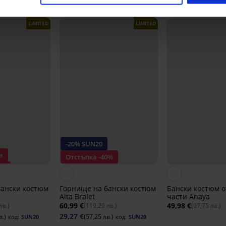
Открийте подобни артикули
LIMITED
LIMITED
-20% SUN20
а
Отстъпка -40%
0%
бански костюм
Горнище на бански костюм
Бански костюм о
Alta Bralet
части Anaya
60,99 €
49,98 €
лв.)
(119,29 лв.)
(97,75 лв.)
29,27 €
в.)
(57,25 лв.)
код:
SUN20
код:
SUN20