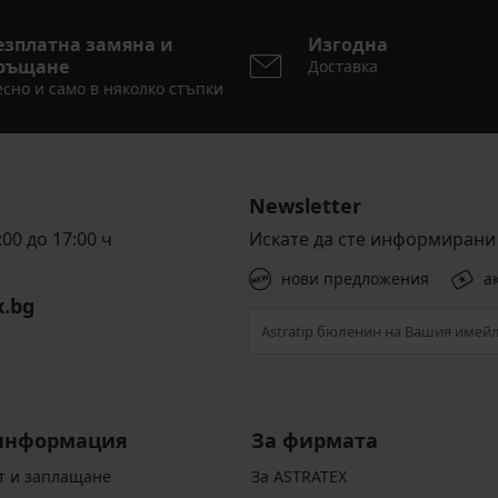
езплатна замяна и
Изгодна
ръщане
Доставка
сно и само в няколко стъпки
Newsletter
00 до 17:00 ч
Искате да сте информирани 
нови предложения
а
x.bg
информация
За фирмата
т и заплащане
За ASTRATEX