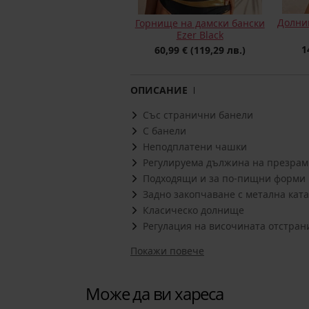
Долни
Горнище на дамски бански
Ezer Black
1
60,99 €
(119,29 лв.)
ОПИСАНИЕ
Със странични банели
С банели
Неподплатени чашки
Регулируема дължина на презрам
Подходящи и за по-пищни форми
Задно закопчаване с метална кат
Класическо долнище
Регулация на височината отстран
Покажи повече
Може да ви хареса