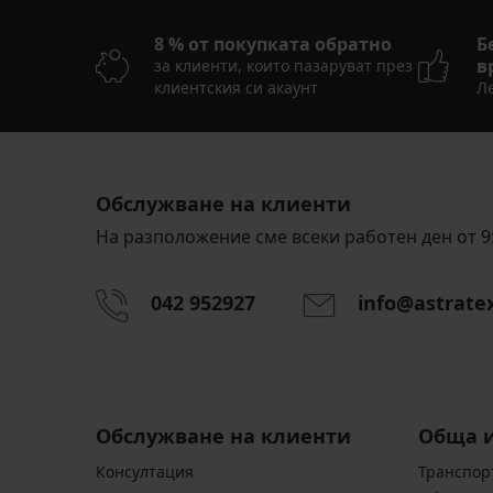
8 % от покупката обратно
Б
в
за клиенти, които пазаруват през
клиентския си акаунт
Ле
Обслужване на клиенти
На разположение сме всеки работен ден от 9:
042 952927
info@astrate
Обслужване на клиенти
Обща 
Консултация
Транспор