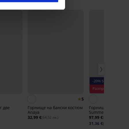
-20% SUN20
Разпродажба
Отстъпка -60%
5
т две
Горнище на бански костюм
Горнище на танкин
Anaya
Summer Vibe
32,99 €
97,99 €
(64,52 лв.)
(191,65 лв.)
31,36 €
(61,33 лв.)
код: