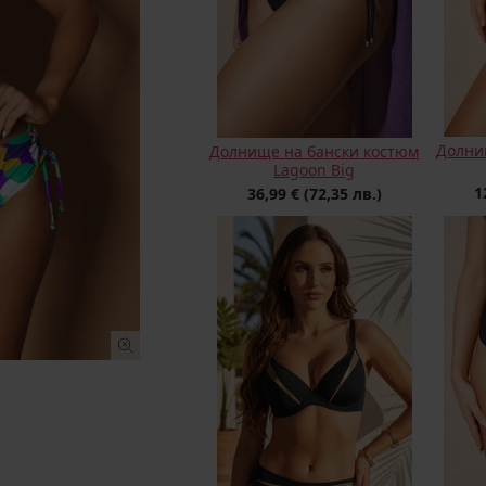
Долни
Долнище на бански костюм
Lagoon Big
1
36,99 €
(72,35 лв.)