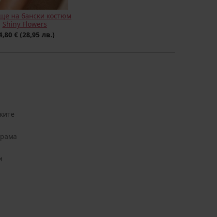
ще на бански костюм
Shiny Flowers
4,80 €
(28,95 лв.)
ките
арама
и