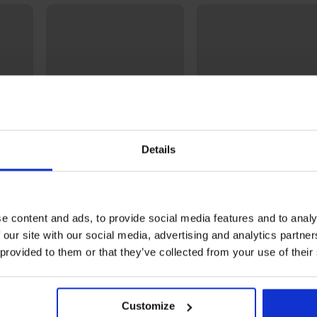
Details
Bestseller
e content and ads, to provide social media features and to analy
4,8
4,3
 our site with our social media, advertising and analytics partn
Сутиен Violeta подплатен
Сутиен Simplicity T-Shirt
 provided to them or that they’ve collected from your use of their
изглаждащ
подплатен
40,99 €
20,99 €
(80,17 лв.)
(41,05 лв.)
Customize