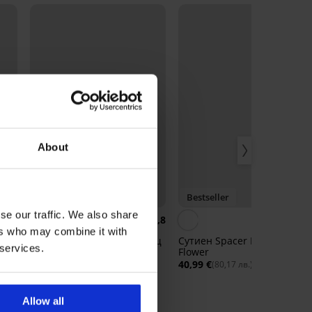
About
Bestseller
Bestseller
se our traffic. We also share
4,9
4,8
4,
ers who may combine it with
 Bra
Сутиен Maia 4D изглаждащ
Сутиен Spacer Delicate
 services.
Flower
40,99 €
(80,17 лв.)
40,99 €
(80,17 лв.)
Allow all