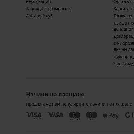
Pекламация
Общи усл
Таблици с размерите
Защита н
Astratex клуб
Грижа за 
Kак да по
допадне?
Декларац
Информац
лични да
Декларац
Често за
Начини на плащане
Предлагаме най-популярните начини на плащане