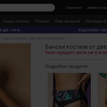
Търси
Списание
Замяна и в
Нощно облекло
Premium
Нови продукти
Последни б
А ДО −70 %
КОД SUN20 = Е
Бански костюм от две части Purple Summer
Бански костюм от две
Този продукт вече не е в 
Подробни продукти