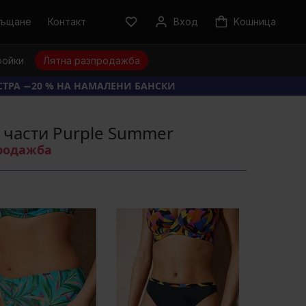
ръщане
Контакт
Вход
Kошница
ройки
Лятна разпродажба
КСТРА −20 % НА НАМАЛЕНИ БАНСКИ
 части Purple Summer
продажба