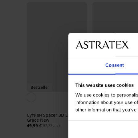
Consent
This website uses cookies
Bestseller
Bestseller
We use cookies to personalis
5
information about your use of
Сутиен DIVA by IVA
other information that you’ve
неподплатен
Сутиен Spacer 3D Lady
40,99 €
(80,17 лв.)
Grace New
49,99 €
(97,77 лв.)