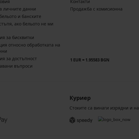
овия
Контакти
а личните данни
Продажба с комисионна
бельото и банските
стъпя, ако бельото не ми
ия за бисквитки
ия относно обработката на
нни
ия за достъпност
1 EUR = 1.95583 BGN
давани въпроси
Куриер
Стоките са винаги изрядни и н