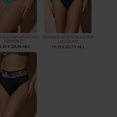
ще на бански костюм
Долнище на бански костюм
Adelaida II
Luna Bralet
2,30 €
(24,06 лв.)
11,10 €
(21,71 лв.)