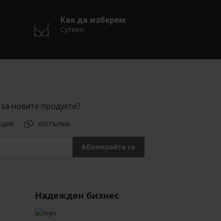
Как да изберем
Сутиен
за новите продукти?
кция
отстъпки
Абонирайте се
Надежден бизнес