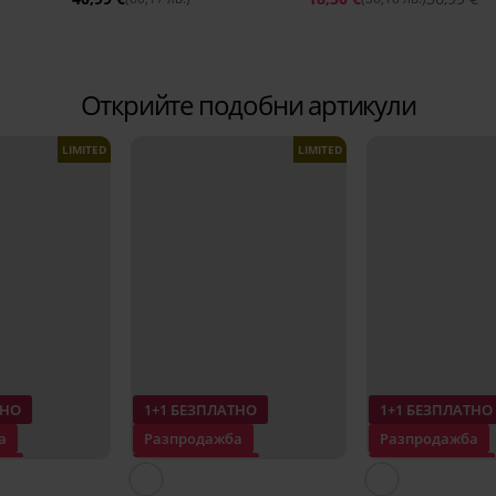
Открийте подобни артикули
LIMITED
LIMITED
ТНО
1+1 БЕЗПЛАТНО
1+1 БЕЗПЛАТНО
а
Разпродажба
Разпродажба
0%
Отстъпка -50%
Отстъпка -70%