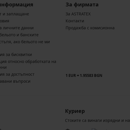
информация
За фирмата
т и заплащане
За ASTRATEX
овия
Контакти
а личните данни
Продажба с комисионна
бельото и банските
стъпя, ако бельото не ми
ия за бисквитки
ия относно обработката на
нни
ия за достъпност
1 EUR = 1.95583 BGN
давани въпроси
Куриер
Стоките са винаги изрядни и н