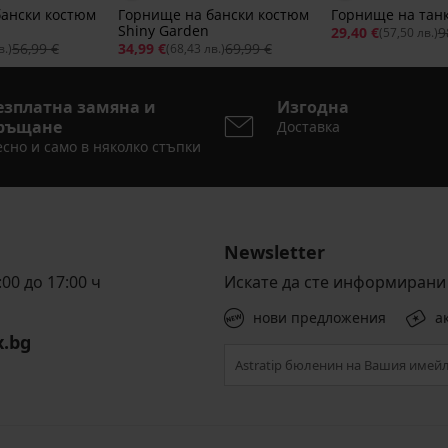
бански костюм
Горнище на бански костюм
Горнище на танк
Shiny Garden
29,40 €
9
(57,50 лв.)
56,99 €
34,99 €
69,99 €
в.)
(68,43 лв.)
езплатна замяна и
Изгодна
ръщане
Доставка
сно и само в няколко стъпки
Newsletter
00 до 17:00 ч
Искате да сте информирани 
нови предложения
а
x.bg