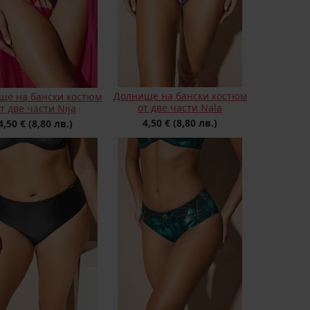
Долнище на бански костюм
ще на бански костюм
от две части Nala
т две части Nija
4,50 €
(8,80 лв.)
4,50 €
(8,80 лв.)