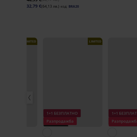
32,79 €
(64,13 лв.)
код:
BRA20
LIMITED
LIMITED
ПЛАТНО
1+1 БЕЗПЛАТНО
1+1 БЕЗПЛА
ажба
Разпродажба
Разпродажб
 -50%
PREMIUM
Отстъпка -5