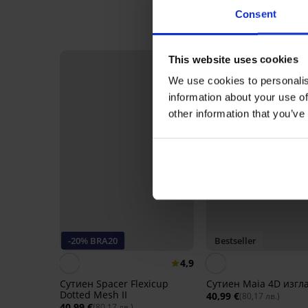
Consent
This website uses cookies
We use cookies to personalis
information about your use of
other information that you’ve
-20% BRA20
Bestseller
4,9
Сутиен Spacer Flexicup
Сутиен Maia 4D изг
Dotted Mesh II
40,99 €
(80,17 лв.)
40,99 €
(80,17 лв.)