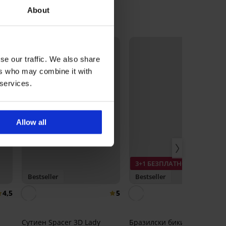
About
se our traffic. We also share
ers who may combine it with
 services.
Allow all
3+1 БЕЗПЛАТНО
Bestseller
Bestseller
4,5
5
Сутиен Spacer 3D Lady
Бразилски бикини Lady