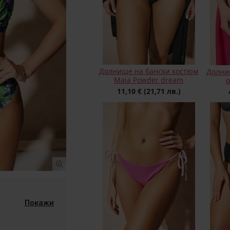
Долнище на бански костюм
Долни
Maia Powder dream
о
11,10 €
(21,71 лв.)
Покажи