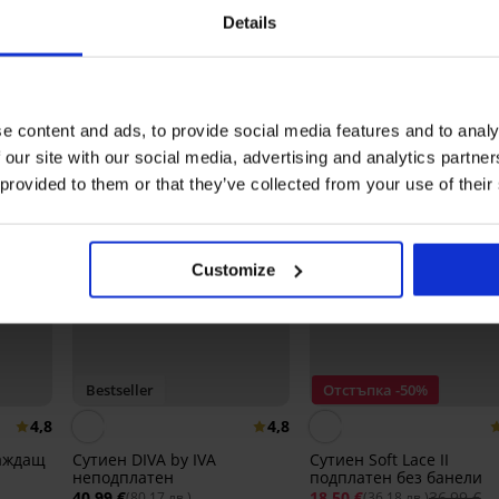
Details
Може да ви хареса
e content and ads, to provide social media features and to analy
 our site with our social media, advertising and analytics partn
 provided to them or that they’ve collected from your use of their
Customize
Bestseller
Отстъпка -50%
4,8
4,8
лаждащ
Сутиен DIVA by IVA
Сутиен Soft Lace II
неподплатен
подплатен без банели
40,99 €
18,50 €
36,99 €
(80,17 лв.)
(36,18 лв.)