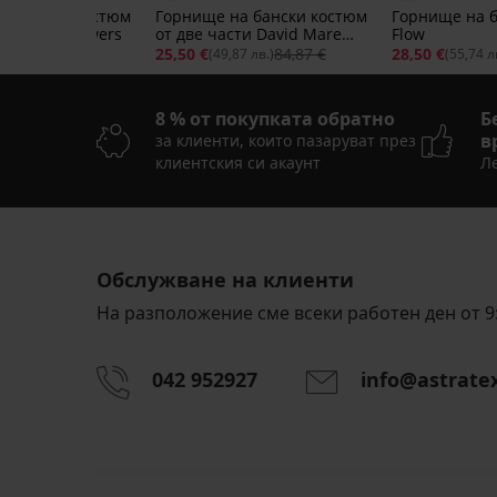
Отстъпка -70%
а бански костюм
Горнище на бански костюм
Горнище на 
ти Shiny Flowers
от две части David Mare
Flow
Titti
60,99 €
25,50 €
84,87 €
28,50 €
65 лв.)
(49,87 лв.)
(55,74 л
8 % от покупката обратно
Б
в
за клиенти, които пазаруват през
клиентския си акаунт
Ле
Обслужване на клиенти
На разположение сме всеки работен ден от 9:
042 952927
info@astrate