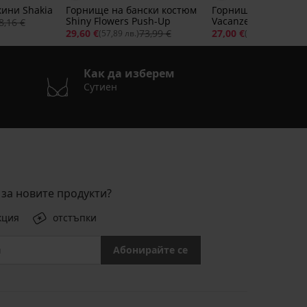
Отстъпка -70%
ини Shakia
Горнище на бански костюм
Горнище на бански
Shiny Flowers Push-Up
Vacanze Sahara I
8,16 €
29,60 €
73,99 €
27,00 €
89,9
(57,89 лв.)
(52,81 лв.)
Как да изберем
Сутиен
за новите продукти?
кция
отстъпки
Абонирайте се