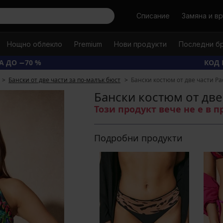
Търси
Списание
Замяна и в
Нощно облекло
Premium
Нови продукти
Последни б
А ДО −70 %
КОД 
Бански от две части за по-малък бюст
Бански костюм от две части Pad
Бански костюм от две 
Този продукт вече не е в 
Подробни продукти