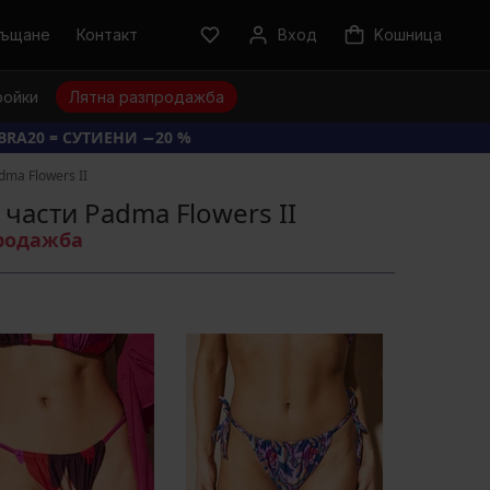
ръщане
Контакт
Вход
Kошница
ройки
Лятна разпродажба
BRA20 = СУТИЕНИ −20 %
ma Flowers II
части Padma Flowers II
продажба