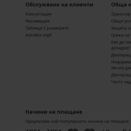
Обслужване на клиенти
Обща 
Консултация
Транспор
Pекламация
Общи усл
Таблици с размерите
Защита н
Astratex клуб
Грижа за 
Kак да по
допадне?
Декларац
Информац
лични да
Декларац
Често за
Начини на плащане
Предлагаме най-популярните начини на плащане