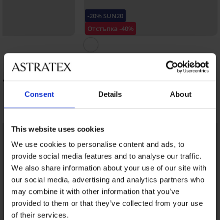
-20% SUN20
Отстъпка -40%
т две части Navyana I
Бански костюм от две части Dream
Scape
)
100,98 €
(197,50 лв.)
од:
SUN20
48,46 €
(94,78 лв.)
код:
SUN20
Consent
Details
About
Открийте подобни артикули
This website uses cookies
LIMITED
We use cookies to personalise content and ads, to
provide social media features and to analyse our traffic.
We also share information about your use of our site with
our social media, advertising and analytics partners who
may combine it with other information that you’ve
provided to them or that they’ve collected from your use
of their services.