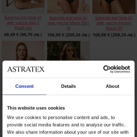
Бански костюм от
Бански костюм от
Бански костюм от
две части Alia I
две части Maia Zari
две части Honey
Push-Up
II
Black III
49,49 €
(96,79 лв.)
106,98 €
(209,24 лв.)
106,98 €
(209,24 лв.)
Consent
Details
About
This website uses cookies
Бански костюм от
Дамски бански от
две части Nija
две части Ezer Blue
We use cookies to personalise content and ads, to
Push-Up
93,98 €
(183,81 лв.)
provide social media features and to analyse our traffic.
19,99 €
(39,10 лв.)
We also share information about your use of our site with