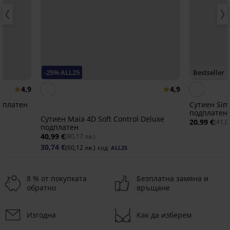
-25% ALL25
Bestseller
4,9
4,9
одплатен
Сутиен Simp
подплатен
Сутиен Maia 4D Soft Control Deluxe
20,99 €
(41,0
подплатен
40,99 €
(80,17 лв.)
30,74 €
(60,12 лв.)
код:
ALL25
8 % от покупката
Безплатна замяна и
обратно
връщане
Изгодна
Как да изберем