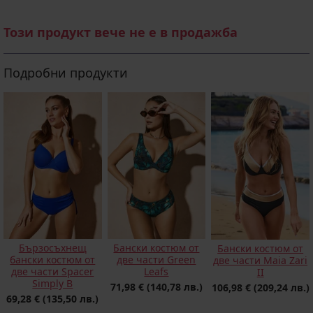
Този продукт вече не е в продажба
Подробни продукти
Бързосъхнещ
Бански костюм от
Бански костюм от
бански костюм от
две части Green
две части Maia Zari
две части Spacer
Leafs
II
Simply B
71,98 €
(140,78 лв.)
106,98 €
(209,24 лв.)
69,28 €
(135,50 лв.)