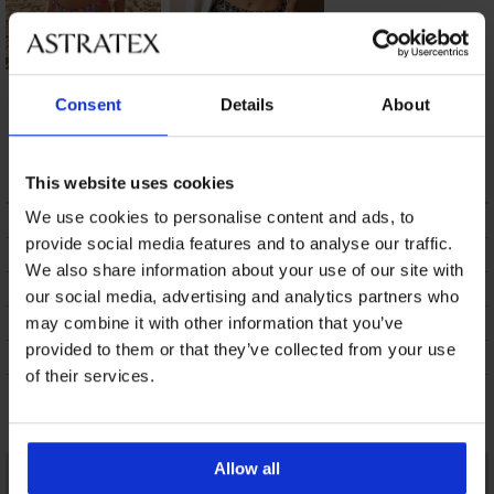
Бързосъхнещ
Бански костюм от
бански костюм от
две части Sunny
Consent
Details
About
две части Spacer
Moasaic
Duara
72,08 €
(140,98 лв.)
98,98 €
(193,59 лв.)
This website uses cookies
We use cookies to personalise content and ads, to
ОПИСАНИЕ
provide social media features and to analyse our traffic.
ТРАНСПОРТ И ПЛАЩАНЕ
We also share information about your use of our site with
СМЯНА
our social media, advertising and analytics partners who
ПОДДРЪЖКА И ПРАНЕ
may combine it with other information that you’ve
provided to them or that they’ve collected from your use
ЗА МАРКАТА
of their services.
Може да ви хареса
Allow all