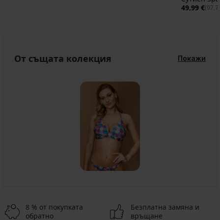
49,99 €
(97,7
От същата колекция
Покажи
8 % от покупката
Безплатна замяна и
обратно
връщане