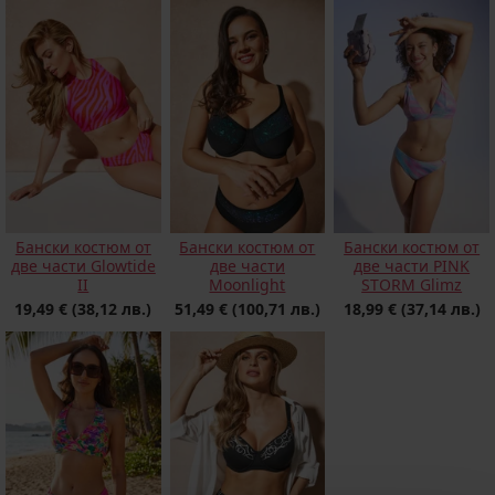
Бански костюм от
Бански костюм от
Бански костюм от
две части Glowtide
две части
две части PINK
II
Moonlight
STORM Glimz
19,49 €
(38,12 лв.)
51,49 €
(100,71 лв.)
18,99 €
(37,14 лв.)