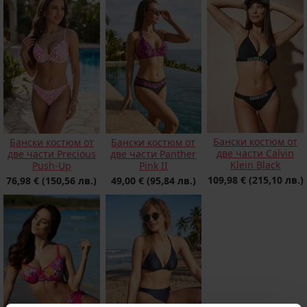
Бански костюм от
Бански костюм от
Бански костюм от
две части Calvin
две части Precious
две части Panther
Klein Black
Push-Up
Pink II
109,98 €
(215,10 лв.)
76,98 €
(150,56 лв.)
49,00 €
(95,84 лв.)