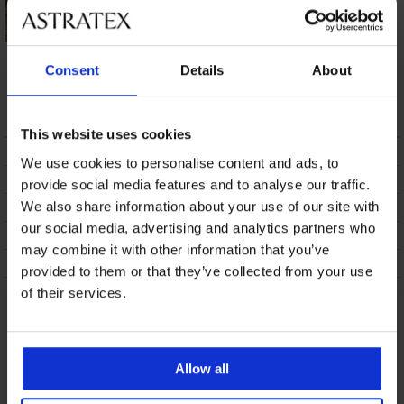
Бански костюм от
Бански костюм от
две части
две части Satin Blue
Consent
Details
About
Magdalena Flowers
VI
74,88 €
(146,45 лв.)
15,50 €
(30,32 лв.)
This website uses cookies
ОПИСАНИЕ
We use cookies to personalise content and ads, to
ТРАНСПОРТ И ПЛАЩАНЕ
provide social media features and to analyse our traffic.
We also share information about your use of our site with
СМЯНА
our social media, advertising and analytics partners who
ПОДДРЪЖКА И ПРАНЕ
may combine it with other information that you’ve
ЗА МАРКАТА
provided to them or that they’ve collected from your use
of their services.
От същата колекция
Покажи
Allow all