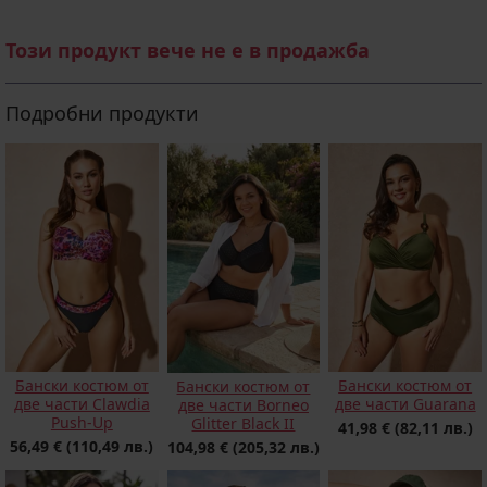
Този продукт вече не е в продажба
Подробни продукти
Бански костюм от
Бански костюм от
Бански костюм от
две части Clawdia
две части Guarana
две части Borneo
Push-Up
Glitter Black II
41,98 €
(82,11 лв.)
56,49 €
(110,49 лв.)
104,98 €
(205,32 лв.)