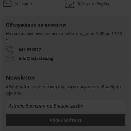
Разпродажба
-50%
Изгодна
Как да изберем
1+1 БЕЗПЛАТНО
Обслужване на клиенти
На разположение сме всеки работен ден от 9:00 до 17:00
ч
Плажна
рокля
042 952927
Amachi
Plus
info@astratex.bg
Намаление
20,50
€
(40,09
Newsletter
лв.)
Първоначална цена
Абонирайте се за нюзлетъра ни и получете най-добрите
40,99
€
оферти.
(80,17
лв.)
Абонирайте се