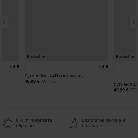
Bestseller
Bestseller
4,9
4,8
Сутиен Maia 4D изглаждащ
40,99 €
(80,17 лв.)
Сутиен Spa
49,99 €
(97,7
8 % от покупката
Безплатна замяна и
обратно
връщане