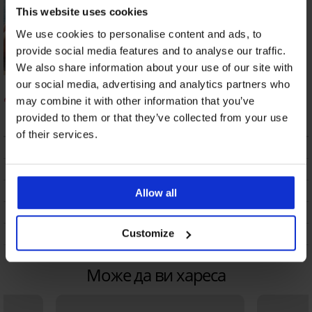
This website uses cookies
We use cookies to personalise content and ads, to
provide social media features and to analyse our traffic.
We also share information about your use of our site with
Бански костюм от
Бански костюм от
our social media, advertising and analytics partners who
две части Roselux II
две части Zwena
may combine it with other information that you’ve
53,49 €
(104,62 лв.)
18,98 €
(37,12 лв.)
provided to them or that they’ve collected from your use
of their services.
ОПИСАНИЕ
ТРАНСПОРТ И ПЛАЩАНЕ
СМЯНА
Allow all
ПОДДРЪЖКА И ПРАНЕ
ЗА МАРКАТА
Customize
Може да ви хареса