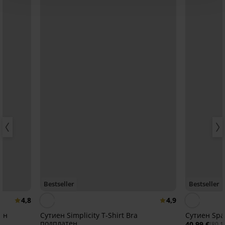
Bestseller
Bestseller
4,8
4,9
тен
Сутиен Simplicity T-Shirt Bra
Сутиен Spac
подплатен
40,99 €
(80,1