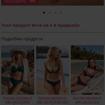
Разпродажба
-70%
Този продукт вече не е в продажба
Подробни продукти
Бански костюм от
Бански костюм от
Бански костюм от
две части Edith
две части Maia Zari
две части Lara