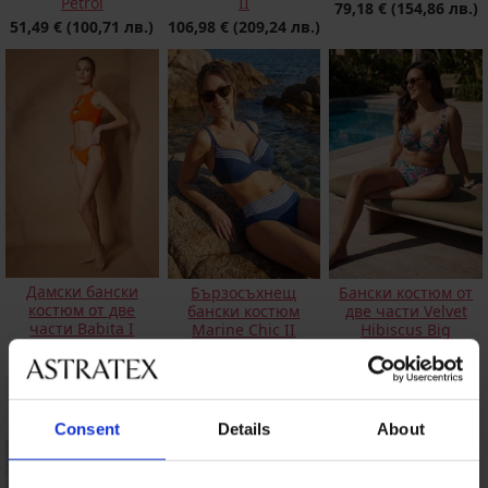
Petrol
II
79,18 €
(154,86 лв.)
51,49 €
(100,71 лв.)
106,98 €
(209,24 лв.)
Дамски бански
Бързосъхнещ
Бански костюм от
костюм от две
бански костюм
две части Velvet
части Babita I
Marine Chic II
Hibiscus Big
16,20 €
(31,68 лв.)
93,98 €
(183,81 лв.)
59,49 €
(116,35 лв.)
Consent
Details
About