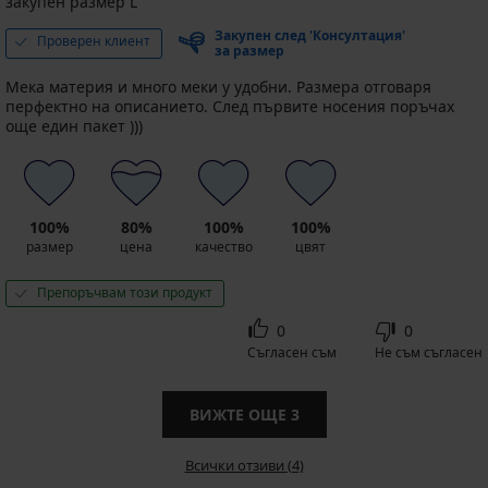
закупен размер L
Закупен след 'Консултация'
Проверен клиент
за размер
Мека материя и много меки у удобни. Размера отговаря
перфектно на описанието. След първите носения поръчах
още един пакет )))
100%
80%
100%
100%
размер
цена
качество
цвят
Препоръчвам този продукт
0
0
Съгласен съм
Не съм съгласен
ВИЖТЕ ОЩЕ
3
Всички отзиви (4)