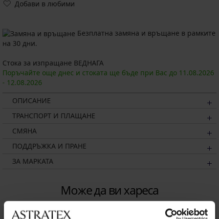
Добави в любими
Безплатна замяна и връщане в рамките
на 30 дни.
Стока за изпращане ВЕДНАГА
Поръчайте още днес и стоката ще бъде при Вас до
11.08.
2026
-
12.08.
2026
ОПИСАНИЕ
ТРАНСПОРТ И ПЛАЩАНЕ
СМЯНА
ПОДДРЪЖКА И ПРАНЕ
ЗА МАРКАТА
Може да ви хареса