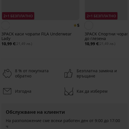
2+1 БЕЗПЛАТНО
2+1 БЕЗПЛАТНО
5
3PACK каси чорапи FILA Underwear
3PACK Спортни чорап
Lady
до глезена
10,99 €
10,99 €
(21,49 лв.)
(21,49 лв.)
8 % от покупката
Безплатна замяна и
обратно
връщане
Изгодна
Как да изберем
2+1 БЕЗПЛАТНО
2+1 БЕЗПЛАТНО
ED
Обслужване на клиенти
3PACK
Спортни
На разположение сме всеки работен ден от 9:00 до 17:00
чорапи
ч