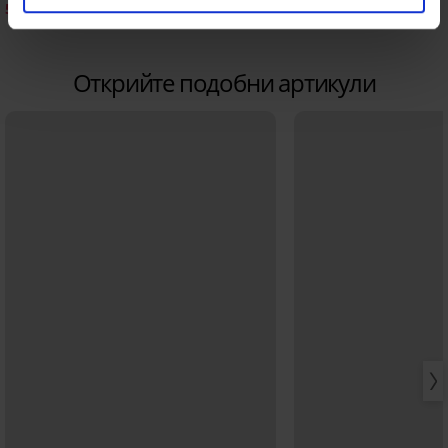
5,63 €
6,99 €
(11,01 лв.)
9,39 €
(13,67 лв.)
Открийте подобни артикули