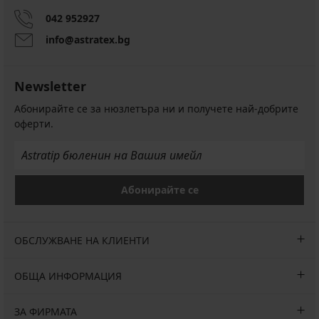
FILA
Bamboo
042 952927
до
глезена
info@astratex.bg
Бамбукови
10,99
чорапи
€
Brooke
до
(21,49
Newsletter
глезена
лв.)
Абонирайте се за нюзлетъра ни и получете най-добрите
8,19
промоция
€
оферти.
2+1
(16,02
БЕЗПЛАТНО
лв.)
промоция
2+1
Абонирайте се
БЕЗПЛАТНО
ОБСЛУЖВАНЕ НА КЛИЕНТИ
ОБЩА ИНФОРМАЦИЯ
ЗА ФИРМАТА