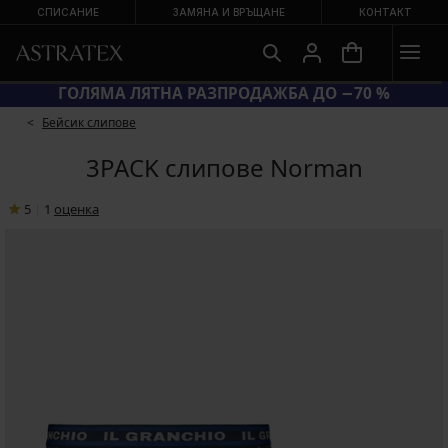
СПИСАНИЕ
ЗАМЯНА И ВРЪЩАНЕ
КОНТАКТ
КОД BRA20 = СУТИЕНИ −20 %
Бейсик слипове
3PACK слипове Norman
5
|
1
oценка