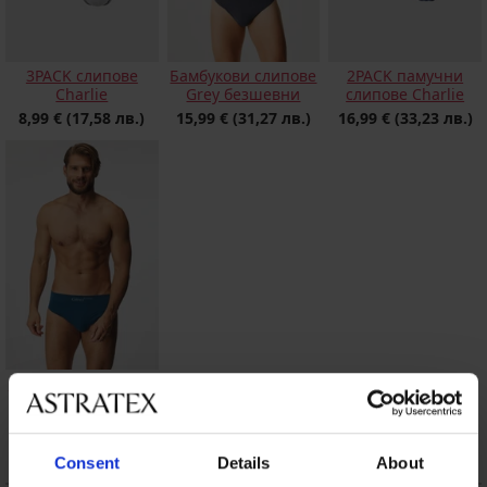
3PACK слипове
Бамбукови слипове
2PACK памучни
Charlie
Grey безшевни
слипове Charlie
8,99 €
(17,58 лв.)
15,99 €
(31,27 лв.)
16,99 €
(33,23 лв.)
Бамбукови слипове
Petrol Blue II
безшеевни
12,79 €
(25,02 лв.)
Consent
Details
About