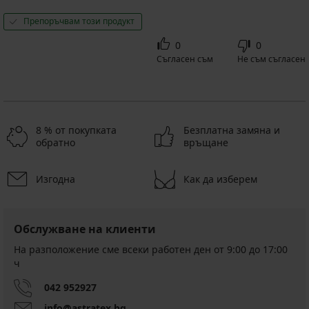
Препоръчвам този продукт
0
0
Съгласен съм
Не съм съгласен
8 % от покупката
Безплатна замяна и
обратно
връщане
Изгодна
Как да изберем
Обслужване на клиенти
На разположение сме всеки работен ден от 9:00 до 17:00
ч
042 952927
info@astratex.bg