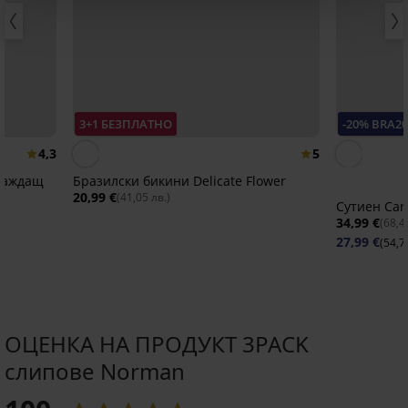
3+1 БЕЗПЛАТНО
-20% BRA2
4,3
5
глаждащ
Бразилски бикини Delicate Flower
20,99 €
(41,05 лв.)
Сутиен Car
34,99 €
(68,4
27,99 €
(54,7
ОЦЕНКА НА ПРОДУКТ 3PACK
слипове Norman