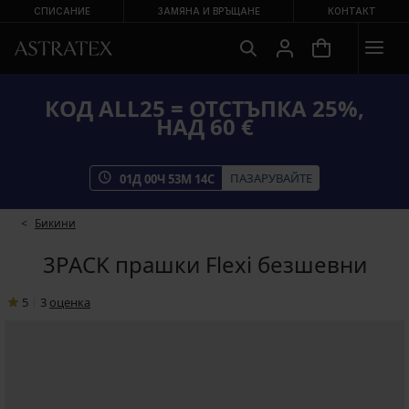
СПИСАНИЕ
ЗАМЯНА И ВРЪЩАНЕ
КОНТАКТ
КОД ALL25 = ОТСТЪПКА 25%,
НАД 60 €
ПАЗАРУВАЙТЕ
01
Д
00
Ч
53
М
13
С
Бикини
3PACK прашки Flexi безшевни
5
|
3
oценка