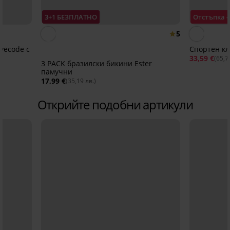
3+1 БЕЗПЛАТНО
Отстъпка 
5
vecode с
Спортен кл
33,59 €
(65,7
3 PACK бразилски бикини Ester
памучни
17,99 €
(35,19 лв.)
Открийте подобни артикули