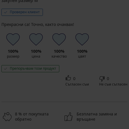
закупен размер M
Проверен клиент
Прекрасни са! Точно, както очаквах!
100%
100%
100%
100%
размер
цена
качество
цвят
Препоръчвам този продукт
0
0
Съгласен съм
Не съм съгласен
8 % от покупката
Безплатна замяна и
обратно
връщане