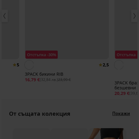
Отстъпка -30%
Отстъпка 
5
2,5
3PACK бикини RIB
16,79 €
(32,84 лв.)
23,99 €
3PACK браз
безшевни
20,29 €
(39,6
От същата колекция
Покажи