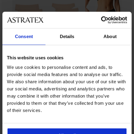
Consent
Details
About
This website uses cookies
От същата колекция
We use cookies to personalise content and ads, to
provide social media features and to analyse our traffic.
We also share information about your use of our site with
3+1 БЕЗПЛАТНО
3+1 БЕЗПЛАТНО
3+1 БЕЗПЛАТНО
3+1 БЕЗПЛАТНО
3+1 БЕЗПЛАТНО
3+1 БЕЗПЛАТНО
our social media, advertising and analytics partners who
-25 % ALL25
-25 % ALL25
-25 % ALL25
-30%
-25 % ALL25
-30%
-25 % ALL25
Разпродажба
-30%
-30%
Разпродажба
-25 % ALL25
-30%
-70%
-70%
may combine it with other information that you’ve
provided to them or that they’ve collected from your use
5
5
5
5
of their services.
2PACK
прашки
Прашки
Прашки
Bamboo
Laser
Andi
Бамбукови
3PACK
Прашки
Прашки
Mina
Lace
дантелени
прашки
прашки
Simple
Bamboo
2PACK
с