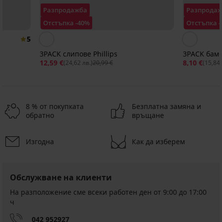
Разпродажба
Разпрода
Отстъпка -40%
Отстъпка 
5
3PACK слипове Phillips
3PACK бамб
12,59 €
8,10 €
(24,62 лв.)
20,99 €
(15,84 
8 % от покупката
Безплатна замяна и
обратно
връщане
Изгодна
Как да изберем
Разпродажба
Разпродажба
Разпродажба
-50%
-50%
-40%
ED
ITED
IMITED
LIMITED
LIMITED
LIMITED
Обслужване на клиенти
3PACK
3PACK
PREMIUM
PREMIUM
памучни
слипове
На разположение сме всеки работен ден от 9:00 до 17:00
3PACK
PREMIUM
3PACK
3PACK
слипове
Phillips
ч
слипове
памучни
памучни
Patel
3PACK
Намаление
Joseph
12,59
слипове
слипове
Намаление
слипове
9,49 €
042 952927
€
Намаление
14,49