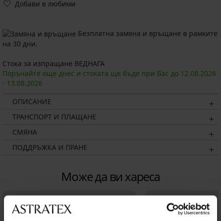
Добави в любими
Безплатна замяна и връщане в рамките
на 30 дни.
Стока за изпращане ВЕДНАГА
Поръчайте още днес и стоката ще бъде при Вас до
12.08.
2026
-
13.08.
2026
ОПИСАНИЕ
ТРАНСПОРТ И ПЛАЩАНЕ
СМЯНА
ПОДДРЪЖКА И ПРАНЕ
Може да ви хареса