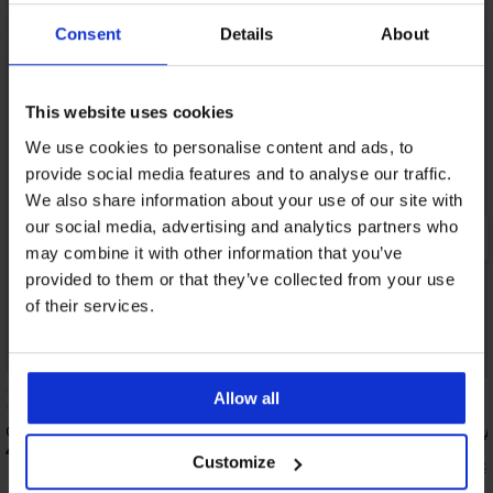
Consent
Details
About
This website uses cookies
We use cookies to personalise content and ads, to
provide social media features and to analyse our traffic.
We also share information about your use of our site with
our social media, advertising and analytics partners who
may combine it with other information that you’ve
provided to them or that they’ve collected from your use
of their services.
Bestseller
Отстъпка -50%
4,8
Allow all
Сутиен Maia 4D изглаждащ
Сутиен Soft Lace II по
банели
40,99 €
(80,17 лв.)
Customize
18,50 €
(36,18 лв.)
36,99 €