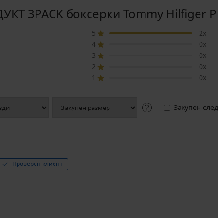
КТ 3PACK боксерки Tommy Hilfiger Pr
5
2x
4
0x
3
0x
2
0x
1
0x
Закупен след
Проверен клиент