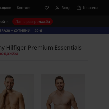
ръщане
Контакт
Вход
Kошница
ройки
Лятна разпродажба
BRA20 = СУТИЕНИ −20 %
 Hilfiger Premium Essentials
продажба