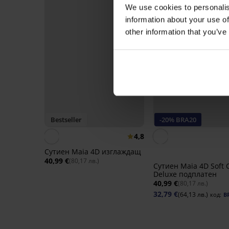
We use cookies to personalis
information about your use of
other information that you’ve
Bestseller
-20% BRA20
4,8
Сутиен Maia 4D изглаждащ
40,99 €
(80,17 лв.)
Сутиен Maia 4D Soft 
Deluxe подплатен
40,99 €
(80,17 лв.)
32,79 €
(64,13 лв.)
код:
B