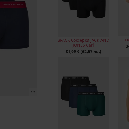
П
3PACK боксерки JACK AND
JONES Carl
2
31,99 €
(62,57 лв.)