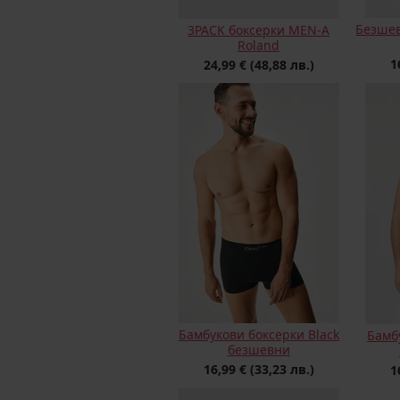
Безшев
3PACK боксерки MEN-A
Roland
1
24,99 €
(48,88 лв.)
Бамбукови боксерки Black
Бамб
безшевни
16,99 €
(33,23 лв.)
1