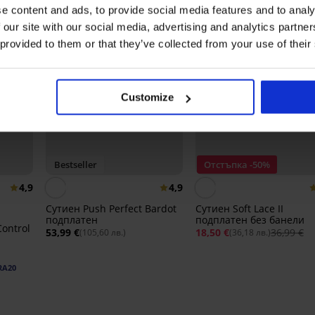
e content and ads, to provide social media features and to analy
 our site with our social media, advertising and analytics partn
 provided to them or that they’ve collected from your use of their
Customize
Bestseller
Отстъпка -50%
4,9
4,9
Сутиен Push Perfect Bardot
Сутиен Soft Lace II
подплатен
подплатен без банели
Control
53,99 €
18,50 €
36,99 €
(105,60 лв.)
(36,18 лв.)
RA20