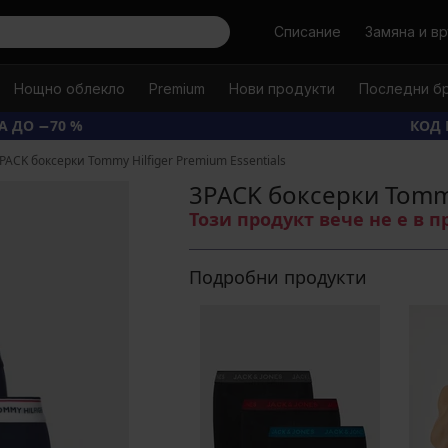
Търси
Списание
Замяна и в
Нощно облекло
Premium
Нови продукти
Последни б
А ДО −70 %
КОД 
PACK боксерки Tommy Hilfiger Premium Essentials
3PACK боксерки Tommy
Този продукт вече не е в 
Подробни продукти