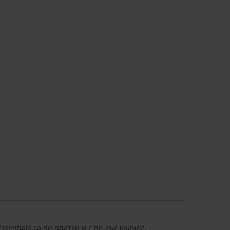
sentials са по-плитки и с по-къс крачол.