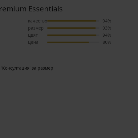
emium Essentials
качество
94%
размер
93%
цвят
94%
цена
80%
 'Консултация' за размер