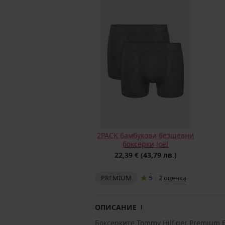
2PACK бамбукови безшевни
боксерки Joel
22,39 €
(43,79 лв.)
PREMIUM
5
|
2
oценка
ОПИСАНИЕ
Боксерките Tommy Hilfiger Premium Es