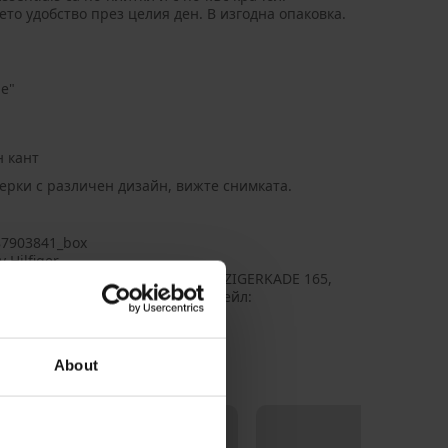
то удобство през целия ден. В изгодна опаковка.
е"
н кант
ерки с различен дизайн, вижте снимката.
7903841_box
 Hilfiger
 Hilfiger Europe B.V., aдрес: DANZIGERKADE 165,
AP AMSTERDAM, Netherlands, Имейл:
ct.eu@service.tommy.com
About