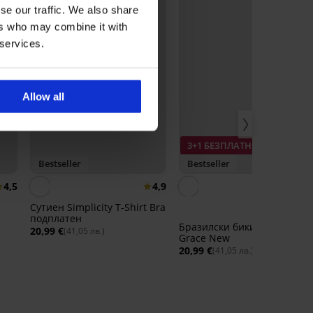
se our traffic. We also share
ers who may combine it with
 services.
Allow all
3+1 БЕЗПЛАТНО
Bestseller
Bestseller
4,5
4,9
Сутиен Simplicity T-Shirt Bra
подплатен
Бразилски бикини Lady
20,99 €
(41,05 лв.)
Grace New
20,99 €
(41,05 лв.)