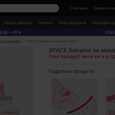
Търси
Списание
Замяна и в
Нощно облекло
Premium
Нови продукти
Последни б
А ДО −70 %
КОД 
о за момичета
3PACK бикини за момичета Marry
3PACK бикини за мом
Този продукт вече не е в 
Подробни продукти