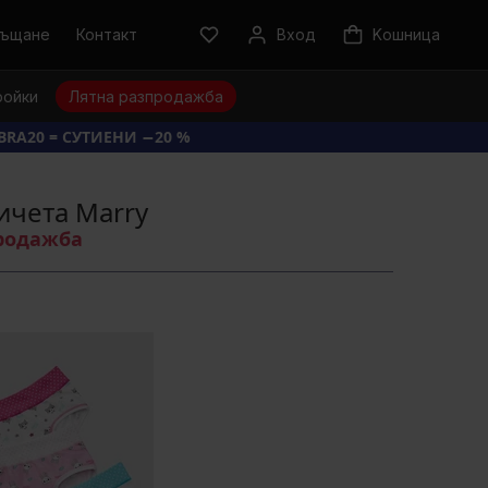
ръщане
Контакт
Вход
Kошница
ройки
Лятна разпродажба
BRA20 = СУТИЕНИ −20 %
ичета Marry
продажба