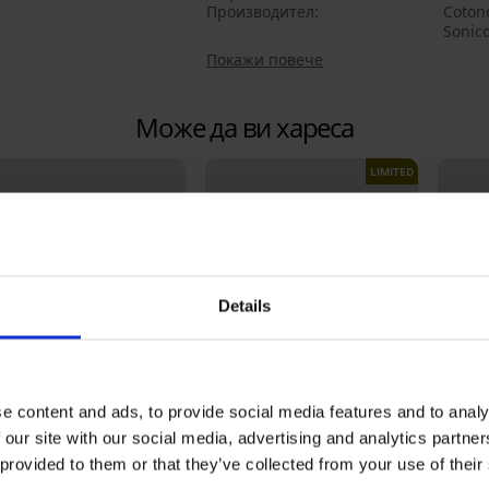
Производител
Cotone
Sonic
Покажи повече
Може да ви хареса
LIMITED
Details
e content and ads, to provide social media features and to analy
 our site with our social media, advertising and analytics partn
20% BRA20
Отстъпка -50%
Отст
 provided to them or that they’ve collected from your use of their