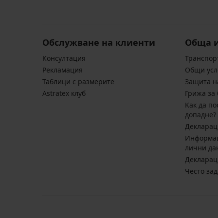
Обслужване на клиенти
Обща 
Консултация
Транспор
Pекламация
Общи усл
Таблици с размерите
Защита н
Astratex клуб
Грижа за 
Kак да по
допадне?
Декларац
Информац
лични да
Декларац
Често за