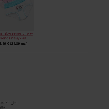
K Dívčí бикини Best
friends памучни
1,19 €
(21,89 лв.)
04E503_kal
lla