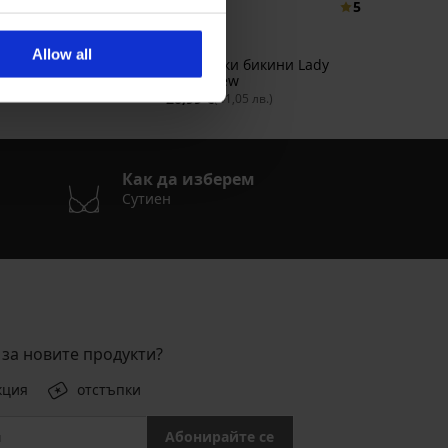
4,4
5
без
и
Allow all
Бразилски бикини Lady
€
32,99 €
(38,71 лв.)
Grace New
20,99 €
(41,05 лв.)
Как да изберем
Сутиен
за новите продукти?
кция
отстъпки
Абонирайте се