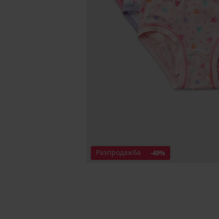
Разпродажба
-49%