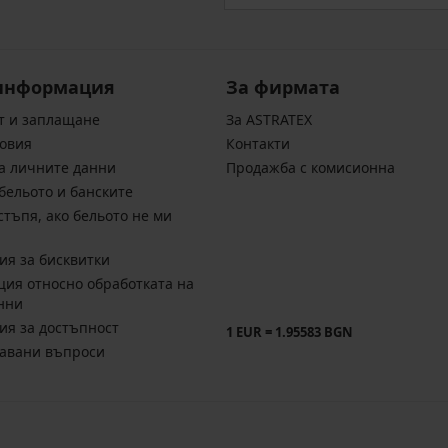
информация
За фирмата
т и заплащане
За ASTRATEX
овия
Контакти
а личните данни
Продажба с комисионна
бельото и банските
стъпя, ако бельото не ми
ия за бисквитки
ия относно обработката на
нни
ия за достъпност
1 EUR = 1.95583 BGN
давани въпроси