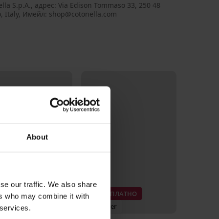
lla S.p.A., aдрес: Via Edison Tommaso 33, 250 48
o, Italy, Имейл: shop@cotonella.com
About
se our traffic. We also share
3+1 БЕЗПЛАТНО
ers who may combine it with
ъпка -40%
Bestseller
 services.