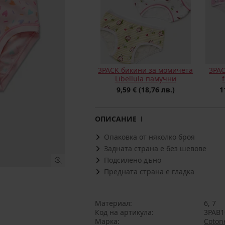
3PACK бикини за момичета
3PAC
Libellula памучни
9,59 €
(18,76 лв.)
1
ОПИСАНИЕ
Опаковка от няколко броя
Задната страна е без шевове
Подсилено дъно
Предната страна е гладка
Материал
6, 7
Код на артикула
3PAB1
Марка
Cotone