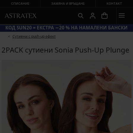
СПИСАНИЕ
ЗАМЯНА И ВРЪЩАНЕ
КОНТАКТ
КОД SUN20 = ЕКСТРА −20 % НА НАМАЛЕНИ БАНСКИ
Сутиени с push-up ефект
2PACK сутиени Sonia Push-Up Plunge