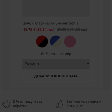
€
(76,26
лв.)
2PACK класически бикини Sonia
Намаление
Първоначална цена
16,79 €
(32,84 лв.)
20,99 €
(41,05 лв.)
Изберете размер
ДОБАВИ В КОШНИЦАТА
8 % от покупката
Безплатна замяна и
обратно
връщане