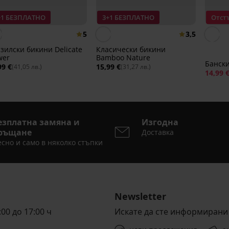
+1 БЕЗПЛАТНО
3+1 БЕЗПЛАТНО
Отст
5
3,5
зилски бикини Delicate
Класически бикини
wer
Bamboo Nature
Банск
99 €
15,99 €
(41,05 лв.)
(31,27 лв.)
14,99 
езплатна замяна и
Изгодна
ръщане
Доставка
сно и само в няколко стъпки
Newsletter
00 до 17:00 ч
Искате да сте информирани 