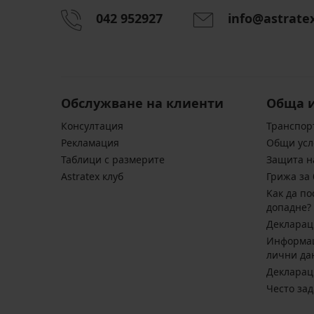
042 952927
info@astrate
Обслужване на клиенти
Обща 
Консултация
Транспор
Pекламация
Общи усл
Таблици с размерите
Защита н
Astratex клуб
Грижа за 
Kак да по
допадне?
Декларац
Информац
лични да
Декларац
Често за