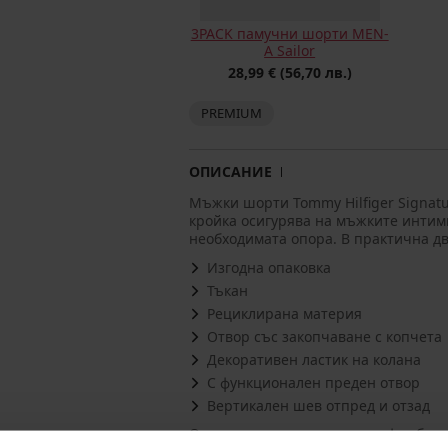
3PACK памучни шорти MEN-
A Sailor
28,99 €
(56,70 лв.)
PREMIUM
ОПИСАНИЕ
Мъжки шорти Tommy Hilfiger Signatu
кройка осигурява на мъжките интимн
необходимата опора. В практична дв
Изгодна опаковка
Тъкан
Рециклирана материя
Отвор със закопчаване с копчета
Декоративен ластик на колана
С функционален преден отвор
Вертикален шев отпред и отзад
Опаковката съдържа два чифта бокс