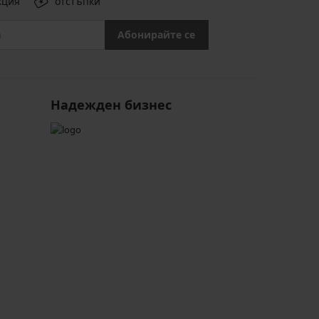
кция
отстъпки
Абонирайте се
Надежден бизнес