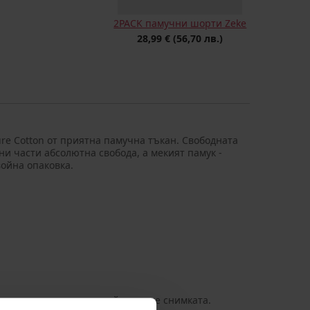
2PACK памучни шорти Zeke
28,99 €
(56,70 лв.)
re Cotton от приятна памучна тъкан. Свободната
и части абсолютна свобода, а мекият памук -
ойна опаковка.
ерки с един и същ дизайн, вижте снимката.