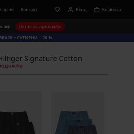
ръщане
Контакт
Вход
Kошница
ройки
Лятна разпродажба
BRA20 = СУТИЕНИ −20 %
lfiger Signature Cotton
продажба