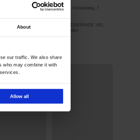
уги материи: 63% полиестер, 27% полиамид, 7
0UM03376_tre
 Hilfiger
 Hilfiger Europe B.V., aдрес: DANZIGERKADE 165,
About
AP AMSTERDAM, Netherlands, Имейл:
ct.eu@service.tommy.com
se our traffic. We also share
ers who may combine it with
LIMITED
 services.
Allow all