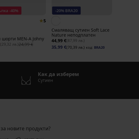
ъпка -40%
-20% BRA20
5
Смаляващ сутиен Soft Lace
Nature неподплатен
и шорти MEN-A Johny
44,99 €
(87,99 лв.)
€
24,99 €
(29,32 лв.)
35,99 €
(70,39 лв.)
код:
BRA20
Как да изберем
Сутиен
за новите продукти?