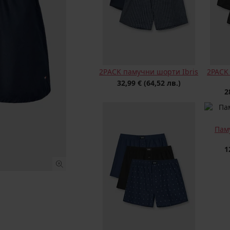
2РACK памучни шорти Ibris
2PACK
32,99 €
(64,52 лв.)
2
Пам
1