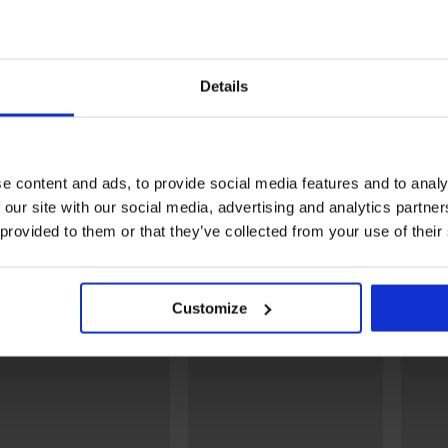
Материал
6, Др
Код на артикула
2pUM
Марка
Tommy
Производител
Tommy
Details
1013 
conta
Може да ви хареса
e content and ads, to provide social media features and to analy
 our site with our social media, advertising and analytics partn
 provided to them or that they’ve collected from your use of their
Customize