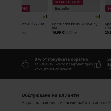
3+1 БЕЗПЛАТНО
3+1 БЕЗПЛАТНО
Bestseller
3
5
5
3PACK класически бикини
Бразилски бикини DIVA by
Бра
Katrin
IVA
Flo
17,99 €
16,99 €
20,
(35,19 лв.)
(33,23 лв.)
8 % от покупката обратно
Б
в
за клиенти, които пазаруват през
клиентския си акаунт
Ле
Обслужване на клиенти
На разположение сме всеки работен ден от 9: