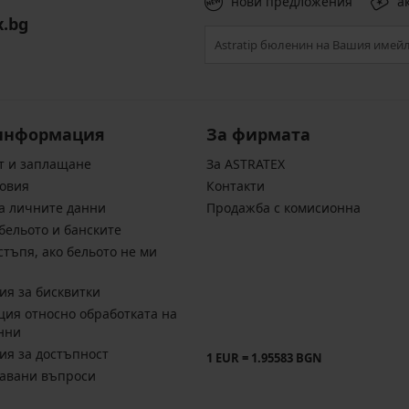
нови предложения
а
x.bg
информация
За фирмата
т и заплащане
За ASTRATEX
овия
Контакти
а личните данни
Продажба с комисионна
бельото и банските
стъпя, ако бельото не ми
ия за бисквитки
ия относно обработката на
нни
ия за достъпност
1 EUR = 1.95583 BGN
давани въпроси