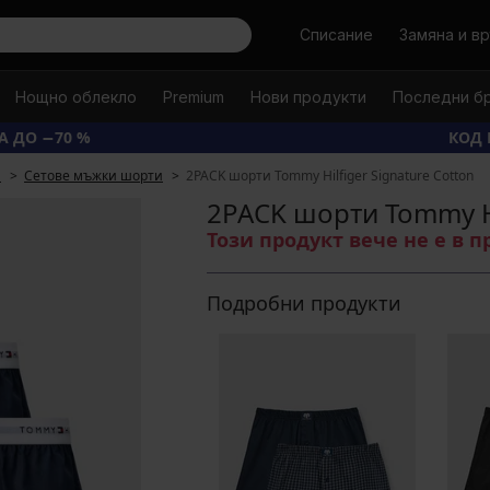
Търси
Списание
Замяна и в
Нощно облекло
Premium
Нови продукти
Последни б
А ДО −70 %
КОД 
и
Сетове мъжки шорти
2PACK шорти Tommy Hilfiger Signature Cotton
2PACK шорти Tommy Hi
Този продукт вече не е в 
Подробни продукти