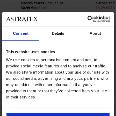
висока талия безшевни
висока тал
30,99 €
13,29 €
(60,61 лв.)
(25,9
Открийте подобни артикули
Consent
Details
About
This website uses cookies
We use cookies to personalise content and ads, to
provide social media features and to analyse our traffic.
We also share information about your use of our site with
our social media, advertising and analytics partners who
may combine it with other information that you’ve
provided to them or that they’ve collected from your use
of their services.