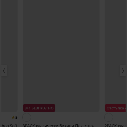
3+1 БЕЗПЛАТНО
Отстъпка 
5
boo Soft
3PACK класически бикини Flexi с по-
2PACK клас