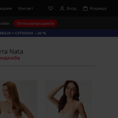
ръщане
Контакт
Вход
Kошница
ройки
Лятна разпродажба
BRA20 = СУТИЕНИ −20 %
та Nata
продажба