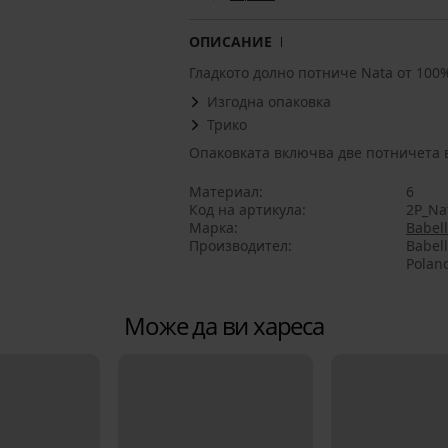
ОПИСАНИЕ
Гладкото долно потниче Nata от 100
Изгодна опаковка
Трико
Опаковката включва две потничета 
Материал
6
Код на артикула
2P_Na
Марка
Babell
Производител
Babell
Polan
Може да ви хареса