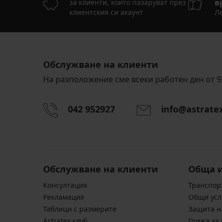
в
за клиенти, които пазаруват през
клиентския си акаунт
Ле
Обслужване на клиенти
На разположение сме всеки работен ден от 9:
042 952927
info@astrate
Обслужване на клиенти
Обща 
Консултация
Транспор
Pекламация
Общи усл
Таблици с размерите
Защита н
Astratex клуб
Грижа за 