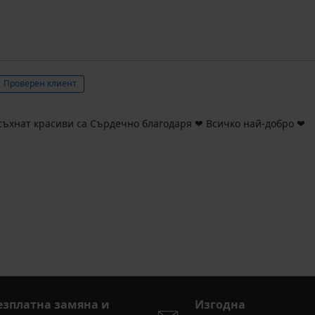
Проверен клиент
съхнат красиви са Сърдечно благодаря ❤️ Всичко най-добро ❤️
езплатна замяна и
Изгодна