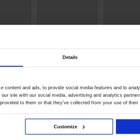
Отстъпка -40%
Отстъпка -50%
Details
4,9
4,4
Сутиен Fili подплатен без
Горнище на бъ
банели
бански костюм S
n Basic
Flowerkiss
19,79 €
32,99 €
34,99 €
6
(38,71 лв.)
(68,43 лв.)
e content and ads, to provide social media features and to analy
 our site with our social media, advertising and analytics partn
в.)
 provided to them or that they’ve collected from your use of their
в.)
код:
BRA20
Customize
А НА ПРОДУКТ 2 PACK долни потничет