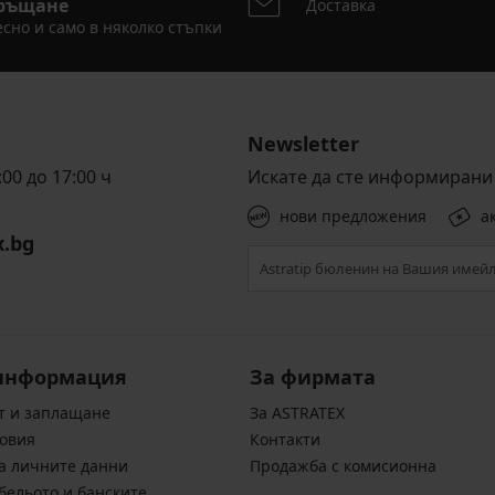
ръщане
Доставка
сно и само в няколко стъпки
Newsletter
00 до 17:00 ч
Искате да сте информирани 
нови предложения
а
x.bg
информация
За фирмата
т и заплащане
За ASTRATEX
овия
Контакти
а личните данни
Продажба с комисионна
бельото и банските