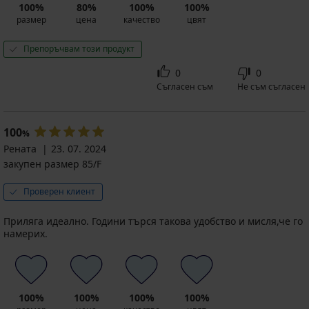
100%
80%
100%
100%
размер
цена
качество
цвят
Препоръчвам този продукт
0
0
Съгласен съм
Не съм съгласен
100
%
Рената
23. 07. 2024
закупен размер 85/F
Проверен клиент
Приляга идеално. Години търся такова удобство и мисля,че го
намерих.
100%
100%
100%
100%