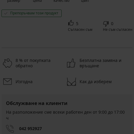
размер
цена
качество
цвят
Препоръчвам този продукт
5
0
Съгласен съм
Не съм съгласен
8 % от покупката
Безплатна замяна и
обратно
връщане
Изгодна
Как да изберем
Обслужване на клиенти
На разположение сме всеки работен ден от 9:00 до 17:00
ч
042 952927