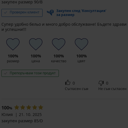
закупен размер 90/B
Закупен след 'Консултация'
Проверен клиент
за размер
Супер удобно бельо и много добро обслужване! Бъдете здрави
и успешни!!!
100%
100%
100%
100%
размер
цена
качество
цвят
Препоръчвам този продукт
0
0
Съгласен съм
Не съм съгласен
100
%
Юлия
21. 10. 2025
закупен размер 85/D