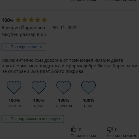
100
%
Валерия Йорданова
30. 11. 2025
закупен размер 85/D
Проверен клиент
Изключително съм доволна от този модел имам и двата
цвята. Наистина поддръжа и оформя добре бюста. Харесва ми
че от страни има плат, който покрива.
100%
100%
100%
100%
размер
цена
качество
цвят
Препоръчвам този продукт
0
0
Съгласен съм
Не съм съгласен