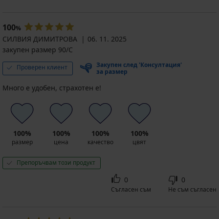
100
%
СИЛВИЯ ДИМИТРОВА
06. 11. 2025
закупен размер 90/C
Закупен след 'Консултация'
Проверен клиент
за размер
Много е удобен, страхотен е!
100%
100%
100%
100%
размер
цена
качество
цвят
Препоръчвам този продукт
0
0
Съгласен съм
Не съм съгласен