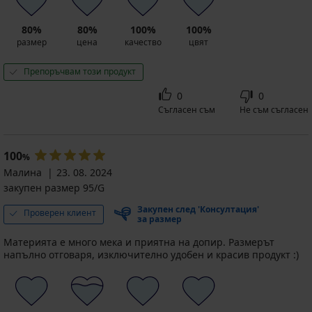
80%
80%
100%
100%
размер
цена
качество
цвят
Препоръчвам този продукт
0
0
Съгласен съм
Не съм съгласен
100
%
Малина
23. 08. 2024
закупен размер 95/G
Закупен след 'Консултация'
Проверен клиент
за размер
Материята е много мека и приятна на допир. Размерът
напълно отговаря, изключително удобен и красив продукт :)