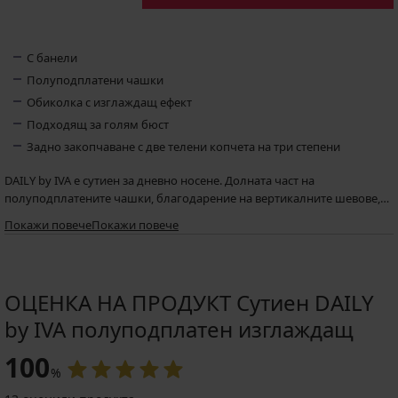
С банели
Полуподплатени чашки
Обиколка с изглаждащ ефект
Подходящ за голям бюст
Задно закопчаване с две телени копчета на три степени
DAILY by IVA е сутиен за дневно носене. Долната част на
полуподплатените чашки, благодарение на вертикалните шевове,
помага за оформянето и заоблянето на бюста, неподплатената
Препоръчваме сутиенът да се пере без омекотител поради високото
Покажи повече
Покажи повече
горна чат е от прозирен тюл с лъскава платка. Страничните части на
съдържание на еластан в изглаждащите части.
сутиена са също от прозирен тюл и благодарение на кройката си
имат изглаждащ ефект, който извайва красив силует. Класическите
банели осигуряват на бюста опора през целия ден. Черешката на
ОЦЕНКА НА ПРОДУКТ Сутиен DAILY
тортата е висулката със страз на деколтето.
by IVA полуподплатен изглаждащ
100
%