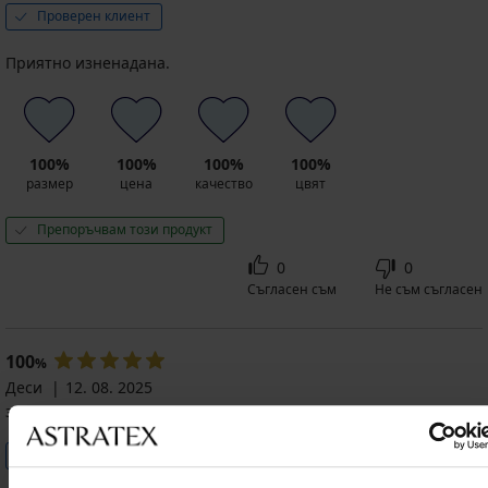
Проверен клиент
Приятно изненадана.
100%
100%
100%
100%
размер
цена
качество
цвят
Препоръчвам този продукт
0
0
Съгласен съм
Не съм съгласен
100
%
Деси
12. 08. 2025
закупен размер 80/C
Проверен клиент