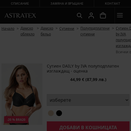
СПИСАНИЕ
ЗАМЯНА И ВРЪЩАНЕ
КОНТАКТ
Дамско
Дамско
Полуподплатени
Сутиен 
Начало
Сутиени
облекло
бельо
сутиени
by IVA
полупод
изглаж
Всички 
Сутиен DAILY by IVA полуподплатен
изглаждащ - oценка
44,99 €
(87,99 лв.)
-20 % BRA20
ДОБАВИ В КОШНИЦАТА