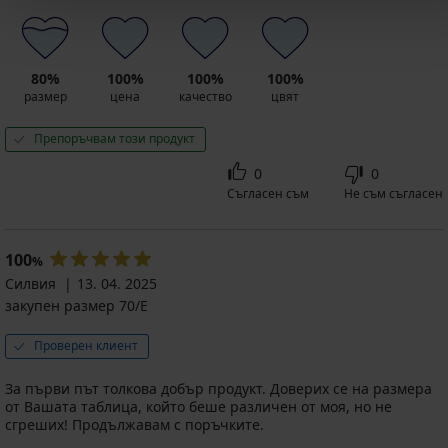
80%
100%
100%
100%
размер
цена
качество
цвят
Препоръчвам този продукт
0
0
Съгласен съм
Не съм съгласен
100
%
Силвия
13. 04. 2025
закупен размер 70/E
Проверен клиент
За първи път толкова добър продукт. Доверих се на размера
от Вашата таблица, който беше различен от моя, но не
сгреших! Продължавам с поръчките.