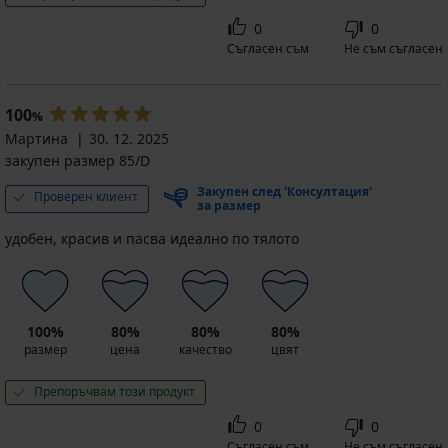
0
0
Съгласен съм
Не съм съгласен
100
%
Мартина
30. 12. 2025
закупен размер 85/D
Закупен след 'Консултация'
Проверен клиент
за размер
удобен, красив и пасва идеално по тялото
100%
80%
80%
80%
размер
цена
качество
цвят
Препоръчвам този продукт
0
0
Съгласен съм
Не съм съгласен