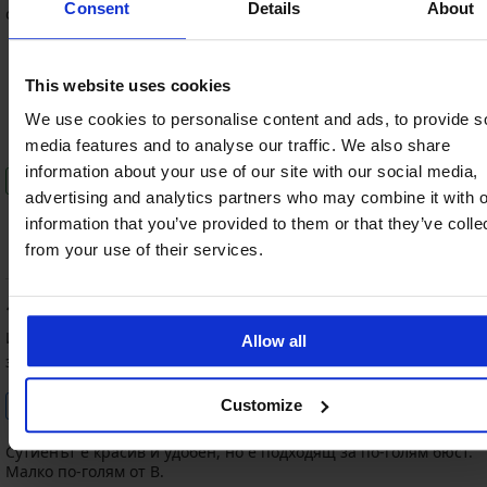
Consent
Details
About
страхотен, много удобен
This website uses cookies
80%
80%
80%
80%
We use cookies to personalise content and ads, to provide s
размер
цена
качество
цвят
media features and to analyse our traffic. We also share
information about your use of our site with our social media,
Препоръчвам този продукт
advertising and analytics partners who may combine it with o
0
0
information that you’ve provided to them or that they’ve colle
Съгласен съм
Не съм съгласен
from your use of their services.
100
%
Иванка
27. 07. 2025
Allow all
закупен размер 85/B
Проверен клиент
Customize
Сутиенът е красив и удобен, но е подходящ за по-голям бюст.
Малко по-голям от B.