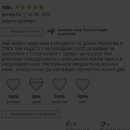
100
%
ДАНИЕЛА
14. 08. 2023
закупен размер L
Закупен след 'Консултация'
Проверен клиент
за размер
НАЙ-МНОГО ХАРЕСВАМ В ПРОДУКТА ЧЕ ДОБРЕ ПРИЛЕПВА И
СТЯГА ТАМ КЪДЕТО Е НЕОБХОДИМО,КАТО ДОБАВИМ ЧЕ
МАТЕРИЯТА Е СУПЕР.МНОГО Е УДОБЕН ЗА НОСЕНЕ ПРИ
ВСЯКАКВИ ПОВОДИ,КАКТО С ОФИЦИАЛНА РОКЛЯ ТАКА И В
ЕЖЕДНЕВИЕТО.БИХ ПРЕПОРЪЧАЛА ПРОДУКТА НА ВСИЧКИ
ЖЕНИ ,КОИТО ИСКАТ ДА ИЗГЛЕЖДАТ ПЕРФЕКТНО ВСЕКИ ДЕН.
100%
80%
100%
100%
размер
цена
качество
цвят
Препоръчвам този продукт
0
0
Съгласен съм
Не съм съгласен