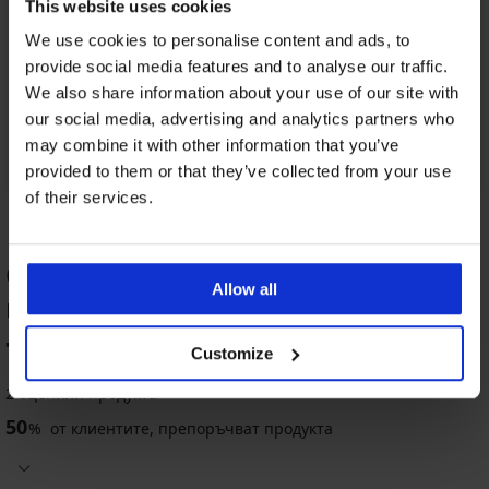
This website uses cookies
We use cookies to personalise content and ads, to
provide social media features and to analyse our traffic.
We also share information about your use of our site with
our social media, advertising and analytics partners who
may combine it with other information that you’ve
provided to them or that they’ve collected from your use
of their services.
ОЦЕНКА НА ПРОДУКТ Стягащо
Allow all
потниче Canotta
70
Customize
%
2 оценили продукта
50
%
от клиентите, препоръчват продукта