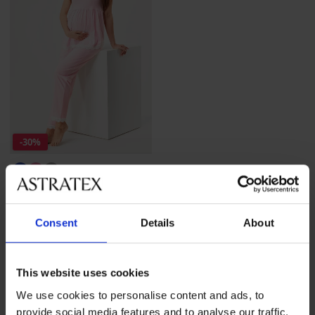
-30%
Памучна пижама за
бременни Harriet дълга
Намаление
46,19 €
(90,34 лв.)
Първоначална цена
65,99 €
Consent
Details
About
(129,07 лв.)
This website uses cookies
We use cookies to personalise content and ads, to
provide social media features and to analyse our traffic.