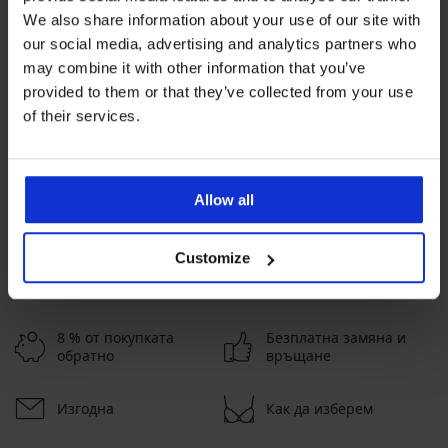
We also share information about your use of our site with
our social media, advertising and analytics partners who
may combine it with other information that you’ve
Най-популярните марки
provided to them or that they’ve collected from your use
Kinderly
of their services.
Най-често избираните цветове
синьо
розово
сиво
Allow all
Най-често избираните размери
XL
M
L
S
Customize
8 % от покупката
Безплатна замяна и
обратно
връщане
Изгодна
Как да изберем