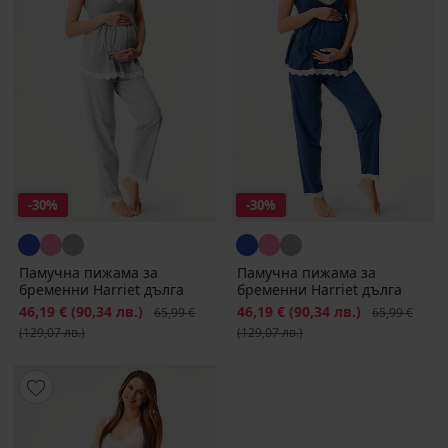
-30%
-30%
Памучна пижама за
Памучна пижама за
бременни Harriet дълга
бременни Harriet дълга
Намаление
46,19 €
(90,34 лв.)
Първоначална цена
Намаление
46,19 €
(90,34 лв.)
Първоначалн
65,99 €
65,99 €
(129,07 лв.)
(129,07 лв.)