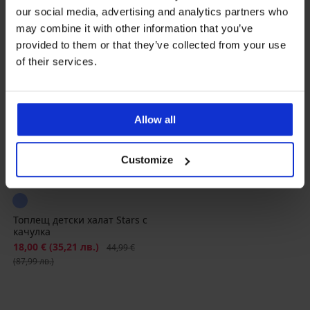
our social media, advertising and analytics partners who
may combine it with other information that you’ve
provided to them or that they’ve collected from your use
of their services.
Allow all
Customize
Разпродажба
-60%
Топлещ детски халат Stars с
качулка
Намаление
18,00 €
(35,21 лв.)
Първоначална цена
44,99 €
(87,99 лв.)