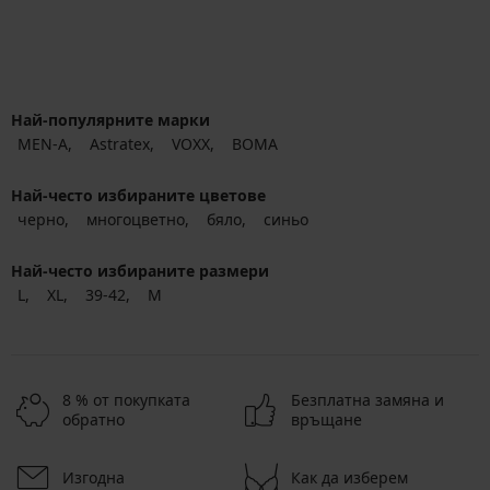
Най-популярните марки
MEN-A
Astratex
VOXX
BOMA
Най-често избираните цветове
черно
многоцветно
бяло
синьо
Най-често избираните размери
L
XL
39-42
M
8 % от покупката
Безплатна замяна и
обратно
връщане
Изгодна
Как да изберем