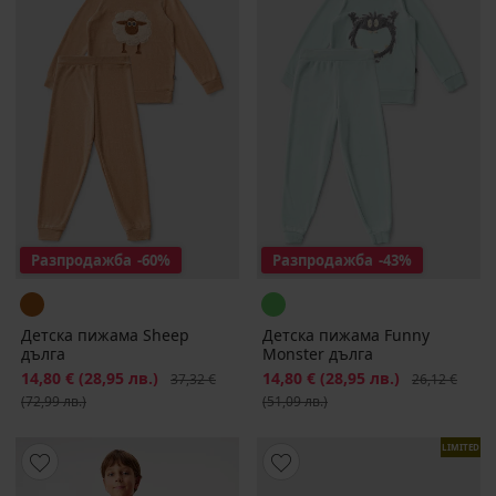
Разпродажба
-60%
Разпродажба
-43%
Детска пижама Sheep
Детска пижама Funny
дълга
Monster дълга
Намаление
14,80 €
(28,95 лв.)
Първоначална цена
Намаление
14,80 €
(28,95 лв.)
Първоначалн
37,32 €
26,12 €
(72,99 лв.)
(51,09 лв.)
LIMITED