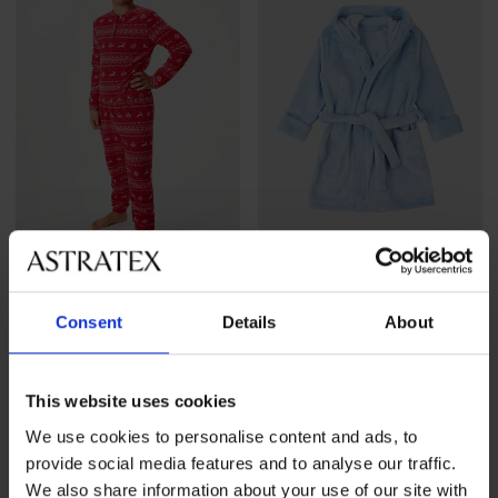
Разпродажба
-70%
Разпродажба
-70%
Consent
Details
About
Детска топлеща пижама
Халат за момчета Blue с
Nordic дълга
качулка
Намаление
12,30 €
(24,06 лв.)
Първоначална цена
Намаление
15,30 €
(29,92 лв.)
Първоначалн
41,41 €
50,99 €
(80,99 лв.)
(99,73 лв.)
This website uses cookies
We use cookies to personalise content and ads, to
provide social media features and to analyse our traffic.
LIMITED
We also share information about your use of our site with