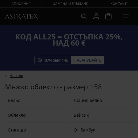
СПИСАНИЕ
ЗАМЯНА И ВРЪЩАНЕ
КОНТАКТ
КОД ALL25 = ОТСТЪПКА 25%,
НАД 60 €
ПАЗАРУВАЙТЕ
07
Ч
56
М
14
С
Начало
Мъжко облекло - размер 158
Бельо
Нощно бельо
Облекло
Бейсик
Стягащо
От бамбук