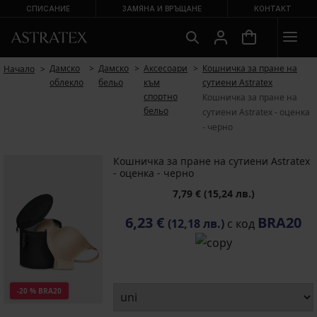
СПИСАНИЕ
ЗАМЯНА И ВРЪЩАНЕ
КОНТАКТ
Дамско
Дамско
Аксесоари
Кошничка за пране на
Начало
облекло
бельо
към
сутиени Astratex
спортно
Кошничка за пране на
бельо
сутиени Astratex - oценка
- черно
Кошничка за пране на сутиени Astratex
- oценка - черно
7,79 €
(15,24 лв.)
6,23 €
BRA20
(12,18 лв.)
с код
-20 % BRA20