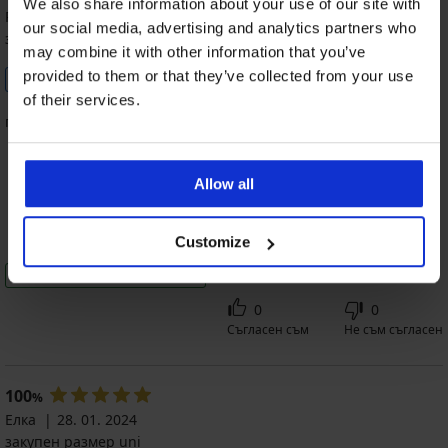
We also share information about your use of our site with
Розалина
13. 03. 2024
our social media, advertising and analytics partners who
закупен размер uni
may combine it with other information that you’ve
provided to them or that they’ve collected from your use
Проверен клиент
of their services.
практичен
Allow all
100%
100%
100%
100%
размер
цена
качество
цвят
Customize
Препоръчвам този продукт
0
0
Съгласен съм
Не съм съгласен
100
%
Елка
28. 01. 2024
закупен размер uni