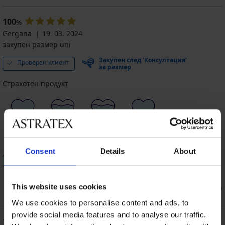
100
%
Gergana
19. 03. 2024
закупен размер uni
Закупен след 'Консултация'
Проверен клиент
за размер
Страхотен продукт
100%
80%
80%
100%
размер
цена
качество
цвят
Consent
Details
About
Препоръчвам този продукт
0
0
This website uses cookies
Съгласен съм
Не съм съгласен
We use cookies to personalise content and ads, to
provide social media features and to analyse our traffic.
100
%