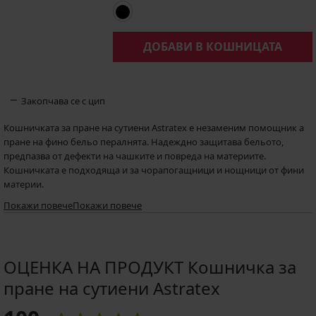
ДОБАВИ В КОШНИЦАТА
Закопчава се с цип
Кошничката за пране на сутиени Astratex е незаменим помощник а
пране на фино бельо пералнята. Надеждно защитава бельото,
предпазва от дефекти на чашките и повреда на материите.
Кошничката е подходяща и за чорапогащници и нощници от фини
материи.
Подходяща за сутиени до размер 75/F.
Покажи повече
Покажи повече
ОЦЕНКА НА ПРОДУКТ Кошничка за
пране на сутиени Astratex