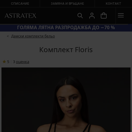
СПИСАНИЕ
ЗАМЯНА И ВРЪЩАНЕ
КОНТАКТ
КОД BRA20 = СУТИЕНИ −20 %
Дамски комплекти бельо
Комплект Floris
5
|
3
oценка