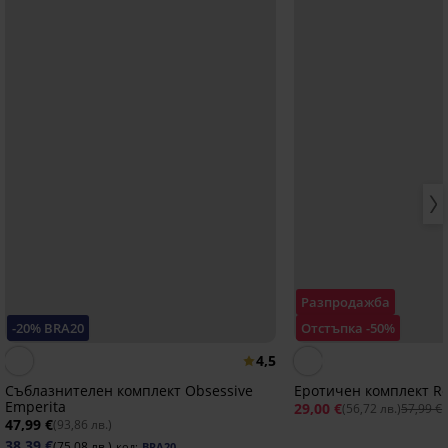
Разпродажба
-20% BRA20
Отстъпка -50%
4,5
Съблазнителен комплект Obsessive
Еротичен комплект Re
Emperita
29,00 €
(56,72 лв.)
57,99 €
47,99 €
(93,86 лв.)
38,39 €
(75,08 лв.)
код:
BRA20