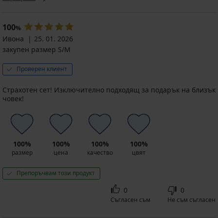
€
€
€
€
€
€
(30,51
(72,74
(68,43
(59,65
(32,08
(44,01
(101,68
лв.)
(93,86
лв.)
лв.)
лв.)
лв.)
лв.)
лв.)
лв.)
Първоначална цена
Първоначална цена
51,99
61,99
100
%
Първоначална цена
Първоначална цена
Първоначална цена
Първоначална цена
49,99
61,35
40,99
44,99
€
38,39
€
Ивона
€
€
25. 01. 2026
€
€
€
(101,68
(121,24
(75,08
(97,77
(119,99
(80,17
(87,99
лв.)
лв.)
закупен размер S/M
лв.)
лв.)
лв.)
лв.)
лв.)
код
Проверен клиент
BRA20
Страхотен сет! Изключително подходящ за подарък на близък
човек!
100%
100%
100%
100%
размер
цена
качество
цвят
Препоръчвам този продукт
0
0
Съгласен съм
Не съм съгласен