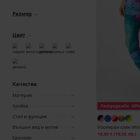
Размер
Цвят
Качества
Материя
Кройка
Разпродажба
-60%
Стил и функции
Външен вид и мотив
Изолиран клин Wint
Намаление
10,00 €
(19,56 лв.)
П
Крачоли