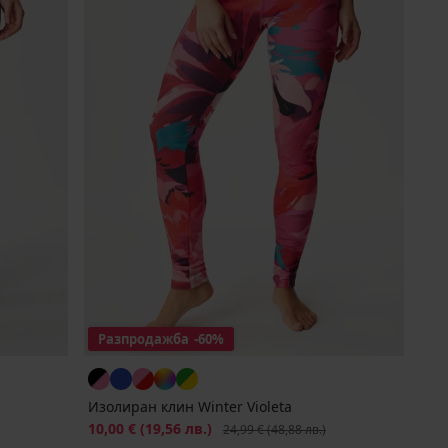
Разпродажба
-60%
Изолиран клин Winter Violeta
Намаление
10,00 €
(19,56 лв.)
Първоначална цена
24,99 €
(48,88 лв.)