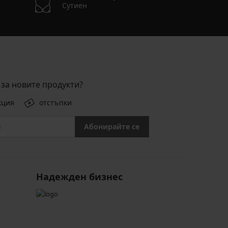
Сутиен
за новите продукти?
кция
отстъпки
Абонирайте се
Надежден бизнес