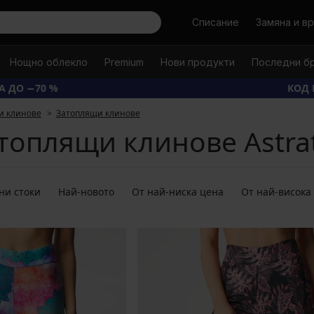
Търси
Списание
Замяна и в
Нощно облекло
Premium
Нови продукти
Последни б
А ДО −70 %
КОД 
и клинове
Затоплящи клинове
топлящи клинове Astra
ни стоки
Най-новото
От най-ниска цена
От най-висока