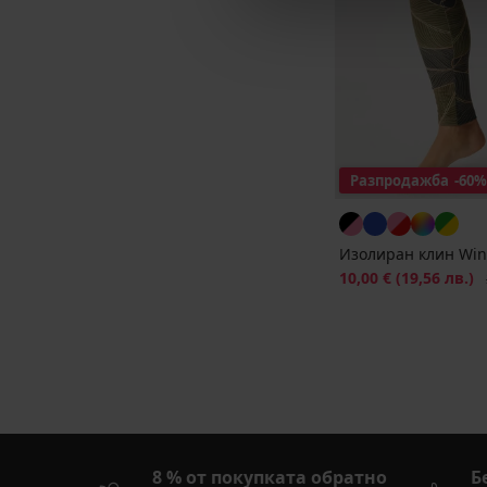
Разпродажба
-60%
Изолиран клин Wint
Намаление
10,00 €
(19,56 лв.)
П
8 % от покупката обратно
Б