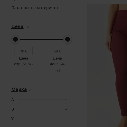
Плътност на материята
Цена
Цена
Цена
от
до
(19,56 лв.)
(113,44
лв.)
Mapka
A
B
Y