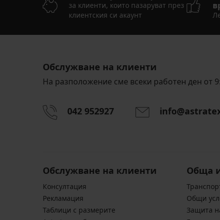
в
за клиенти, които пазаруват през
клиентския си акаунт
Ле
Обслужване на клиенти
На разположение сме всеки работен ден от 9:
042 952927
info@astrate
Обслужване на клиенти
Обща 
Консултация
Транспор
Pекламация
Общи усл
Таблици с размерите
Защита н