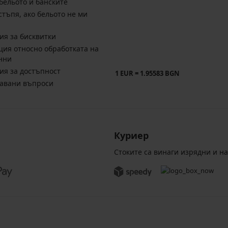
бельото и банските
стъпя, ако бельото не ми
ия за бисквитки
ия относно обработката на
нни
ия за достъпност
1 EUR = 1.95583 BGN
давани въпроси
Куриер
Стоките са винаги изрядни и н