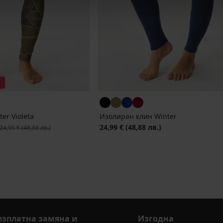
er Violeta
Изолиран клин Winter
ървоначална цена
24,99 €
(48,88 лв.)
24,99 €
(48,88 лв.)
езплатна замяна и
Изгодна