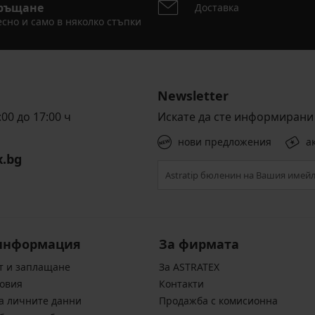
ръщане
Доставка
сно и само в няколко стъпки
Newsletter
00 до 17:00 ч
Искате да сте информирани 
нови предложения
а
x.bg
информация
За фирмата
т и заплащане
За ASTRATEX
овия
Контакти
а личните данни
Продажба с комисионна