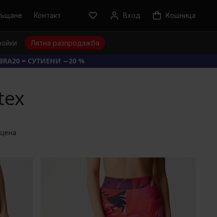
ръщане
Контакт
Вход
Kошница
ройки
Лятна разпродажба
BRA20 = СУТИЕНИ −20 %
tex
 цена