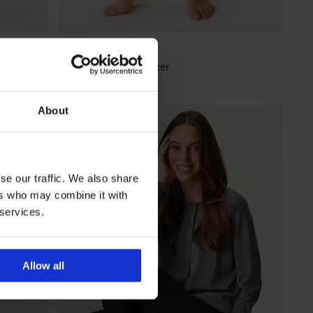
Изолиран клин Winter
24,99 €
(48,88 лв.)
About
se our traffic. We also share
ers who may combine it with
 services.
Allow all