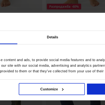
Разпродажба
-60%
ter
Изолиран клин Winter Violeta
Намаление
10,00 €
(19,56 лв.)
Първоначална цена
24,99 €
(48,88 лв.)
Details
e content and ads, to provide social media features and to analy
 our site with our social media, advertising and analytics partn
 provided to them or that they’ve collected from your use of their
Customize