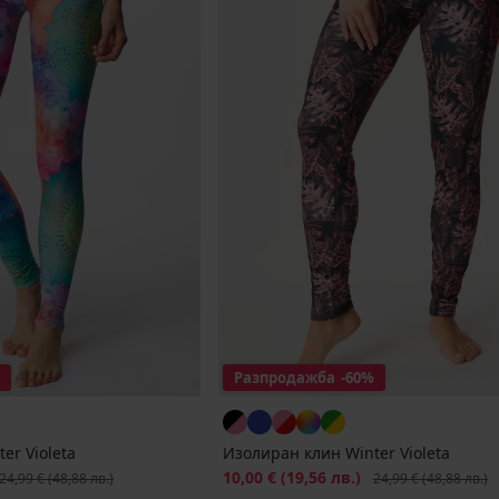
Разпродажба
-60%
er Violeta
Изолиран клин Winter Violeta
ървоначална цена
Намаление
10,00 €
(19,56 лв.)
Първоначална цена
24,99 €
(48,88 лв.)
24,99 €
(48,88 лв.)