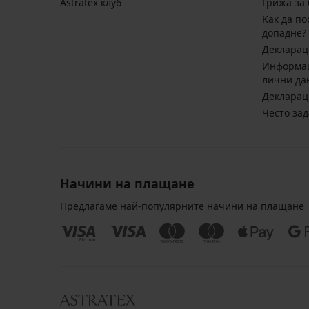
Astratex клуб
Грижа за 
Kак да по
допадне?
Декларац
Информац
лични да
Декларац
Често за
Начини на плащане
Предлагаме най-популярните начини на плащане