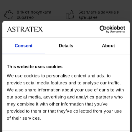
8 % от покупката
Безплатна замяна и
обратно
връщане
Изгодна
Как да изберем
Consent
Details
About
Обслужване на клиенти
На разположение сме всеки работен ден от 9:00 до 17:00
This website uses cookies
ч
We use cookies to personalise content and ads, to
042 952927
provide social media features and to analyse our traffic.
info@astratex.bg
We also share information about your use of our site with
our social media, advertising and analytics partners who
may combine it with other information that you’ve
Newsletter
provided to them or that they’ve collected from your use
Абонирайте се за нюзлетъра ни и получете най-
of their services.
добрите оферти.