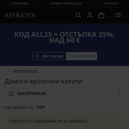
СПИСАНИЕ
ЗАМЯНА И ВРЪЩАНЕ
КОНТАКТ
КОД ALL25 = ОТСТЪПКА 25%,
НАД 60 €
ПАЗАРУВАЙТЕ
18
Ч
31
М
47
С
Дамски халати
Дамски еротични халати
ФИЛТРИРАНЕ
Сортирайте по
TOP
Търсеното съдържание не е намерено.