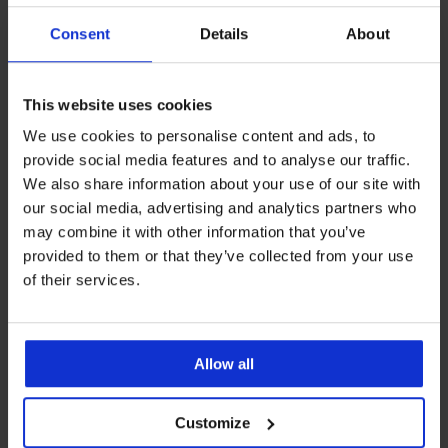
Consent
Details
About
This website uses cookies
Bestseller
Bestseller
We use cookies to personalise content and ads, to
4,9
4,8
provide social media features and to analyse our traffic.
Сутиен Simplicity T-Shirt Bra
Сутиен DIVA by IVA
We also share information about your use of our site with
подплатен
неподплатен
20,99 €
40,99 €
our social media, advertising and analytics partners who
(41,05 лв.)
(80,17 лв.)
may combine it with other information that you’ve
provided to them or that they’ve collected from your use
of their services.
Allow all
Customize