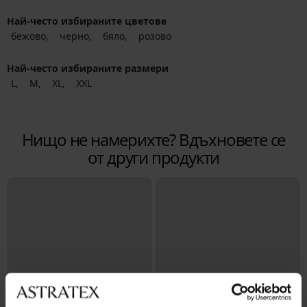
Най-често избираните цветове
бежово
черно
бяло
розово
Най-често избираните размери
L
M
XL
XXL
Нищо не намерихте? Вдъхновете се
от други продукти