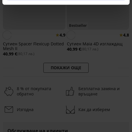
Bestseller
4,9
4,8
Сутиен Spacer Flexicup Dotted
Сутиен Maia 4D изглаждащ
Mesh II
40,99 €
(80,17 лв.)
40,99 €
(80,17 лв.)
ПОКАЖИ ОЩЕ
8 % от покупката
Безплатна замяна и
обратно
връщане
Изгодна
Как да изберем
Обслужване на клиенти