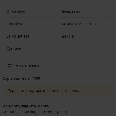
От бамбук
Безшевно
Сватбено
Комплекти и сетове
За момичета
Бански
Сутиени
ФИЛТРИРАНЕ
Сортирайте по
TOP
Търсеното съдържание не е намерено.
Най-популярните марки
Astratex
Dorina
Rosme
Jadea