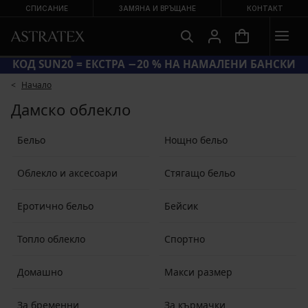
СПИСАНИЕ
ЗАМЯНА И ВРЪЩАНЕ
КОНТАКТ
КОД SUN20 = ЕКСТРА −20 % НА НАМАЛЕНИ БАНСКИ
Начало
Дамско облекло
Бельо
Нощно бельо
Облекло и аксесоари
Стягащо бельо
Еротично бельо
Бейсик
Топло облекло
Спортно
Домашно
Макси размер
За бременни
За кърмачки