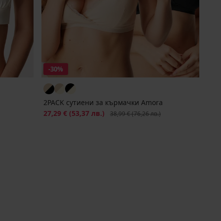
-30%
2PACK сутиени за кърмачки Amora
Намаление
27,29 €
(53,37 лв.)
Първоначална цена
38,99 €
(76,26 лв.)