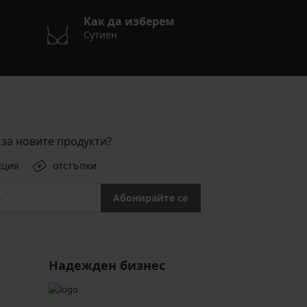
Как да изберем
Сутиен
за новите продукти?
кция
отстъпки
Абонирайте се
Надежден бизнес