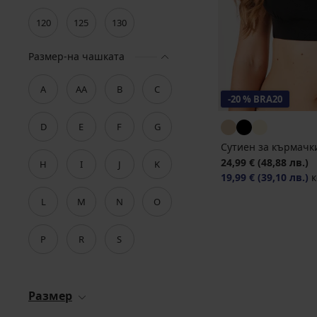
120
125
130
Размер-на чашката
A
AA
B
C
-20 % BRA20
D
E
F
G
Сутиен за кърмачки
24,99 €
(48,88 лв.)
H
I
J
K
19,99 €
(39,10 лв.)
к
L
M
N
O
P
R
S
Размер