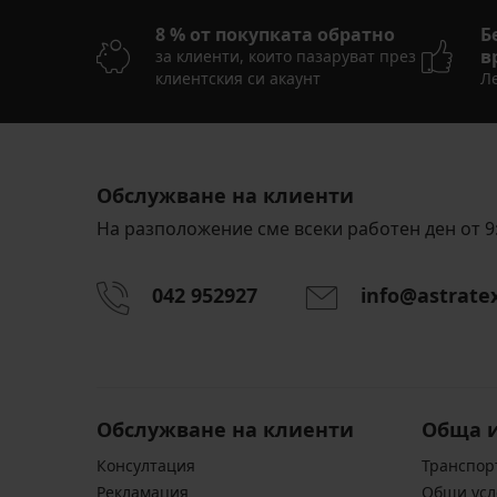
8 % от покупката обратно
Б
в
за клиенти, които пазаруват през
клиентския си акаунт
Ле
Обслужване на клиенти
На разположение сме всеки работен ден от 9:
042 952927
info@astrate
Обслужване на клиенти
Обща 
Консултация
Транспор
Pекламация
Общи усл