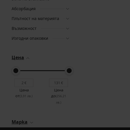
Абсорбация
Плътност на материята
Възможност
Изгодни опаковки
Цена
Цена
Цена
от
до
(3,91 лв.)
(256,21
лв.)
Mapka