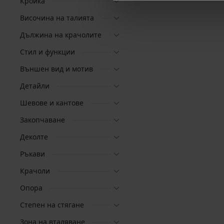
Кройка
Височина на талията
Дължина на крачолите
Стил и функции
Външен вид и мотив
Детайли
Шевове и кантове
Закопчаване
Деколте
Ръкави
Крачоли
Опора
Степен на стягане
Зона на вталяване