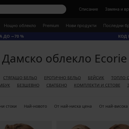
Търси
Списание
Замяна и в
Нощно облекло
Premium
Нови продукти
Последни б
А ДО −70 %
КОД 
Дамско облекло Ecorie
СТЯГАЩО БЕЛЬО
ЕРОТИЧНО БЕЛЬО
БЕЙСИК
ТОПЛО 
МБУК
БЕЗШЕВНО
СВАТБЕНО
КОМПЛЕКТИ И СЕТОВЕ
ни стоки
Най-новото
От най-ниска цена
От най-висока