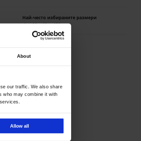
Най-често избираните размери
L
M
XL
XXL
About
se our traffic. We also share
ers who may combine it with
 services.
Allow all