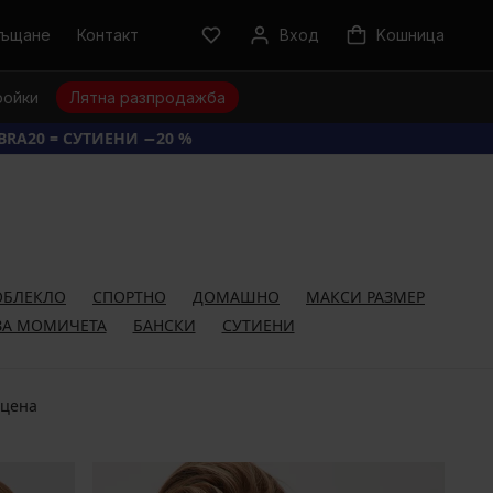
ръщане
Контакт
Вход
Kошница
ройки
Лятна разпродажба
BRA20 = СУТИЕНИ −20 %
ОБЛЕКЛО
СПОРТНО
ДОМАШНО
МАКСИ РАЗМЕР
ЗА МОМИЧЕТА
БАНСКИ
СУТИЕНИ
 цена