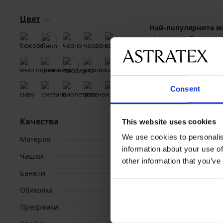
Цвят
Най-популярните м
Astratex
Dorina
Consent
Качества
This website uses cookies
We use cookies to personalis
Материя
information about your use of
Чашки
other information that you’ve
Банели
Обиколка
Презрамки