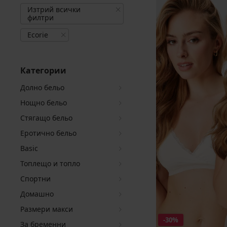
Изтрий всички
филтри
Ecorie
Категории
Долно бельо
Нощно бельо
Стягащо бельо
Еротично бельо
Basic
Топлещо и топло
Спортни
Домашно
Размери макси
-30%
За бременни