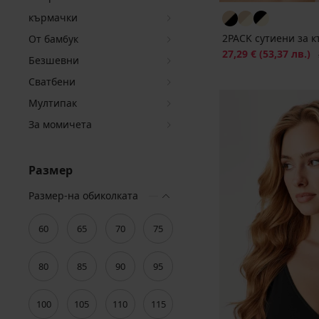
кърмачки
2PACK сутиени за 
От бам6ук
Намаление
27,29 €
(53,37 лв.)
П
Безшевни
Сватбени
Мултипак
За момичета
Размер
Размер-на обиколката
60
65
70
75
80
85
90
95
100
105
110
115