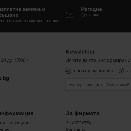
езплатна замяна и
Изгодна
ръщане
Доставка
сно и само в няколко стъпки
Newsletter
00 до 17:00 ч
Искате да сте информирани 
нови предложения
а
x.bg
информация
За фирмата
т и заплащане
За ASTRATEX
овия
Контакти