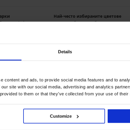
арки
Най-често избираните цветове
Rosme
Jadea
черно
бежово
бяло
розово
Details
e content and ads, to provide social media features and to analy
 our site with our social media, advertising and analytics partn
 provided to them or that they’ve collected from your use of their
Customize