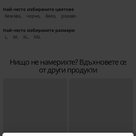
Най-често избираните цветове
бежово
черно
бяло
розово
Най-често избираните размери
L
M
XL
XXL
Нищо не намерихте? Вдъхновете се
от други продукти