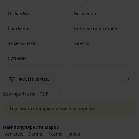
От бамбук
Безшевно
Сватбено
Комплекти и сетове
За момичета
Бански
Сутиени
ФИЛТРИРАНЕ
Сортирайте по
TOP
Търсеното съдържание не е намерено.
Най-популярните марки
Astratex
Dorina
Rosme
Jadea