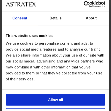
Consent
Details
About
Bestseller
Bestseller
This website uses cookies
5
4,8
Сутиен Maia 4D изглаждащ
We use cookies to personalise content and ads, to
40,99 €
(80,17 лв.)
provide social media features and to analyse our traffic.
Сутиен Spacer 3D Lady Grace
New
We also share information about your use of our site with
49,99 €
(97,77 лв.)
our social media, advertising and analytics partners who
may combine it with other information that you’ve
provided to them or that they’ve collected from your use
of their services.
Allow all