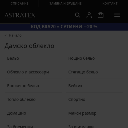
СПИСАНИЕ
ЗАМЯНА И ВРЪЩАНЕ
КОНТАКТ
КОД BRA20 = СУТИЕНИ −20 %
Начало
Дамско облекло
Бельо
Нощно бельо
Облекло и аксесоари
Стягащо бельо
Еротично бельо
Бейсик
Топло облекло
Спортно
Домашно
Макси размер
За бременни
За кърмачки