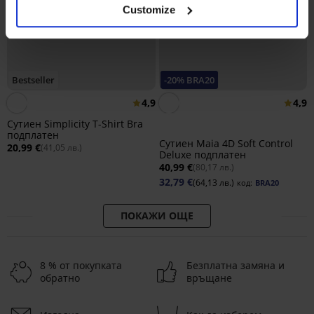
Customize
Bestseller
-20% BRA20
4,9
4,9
Сутиен Simplicity T-Shirt Bra
подплатен
Сутиен Maia 4D Soft Control
20,99 €
(41,05 лв.)
Deluxe подплатен
40,99 €
(80,17 лв.)
32,79 €
(64,13 лв.)
код:
BRA20
ПОКАЖИ ОЩЕ
8 % от покупката
Безплатна замяна и
обратно
връщане