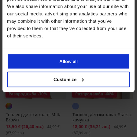
We also share information about your use of our site with
LIMITED
LIMITED
our social media, advertising and analytics partners who
may combine it with other information that you’ve
provided to them or that they’ve collected from your use
of their services.
Allow all
Customize
Разпродажба
-70%
Разпродажба
-60%
Топлещ детски халат Milk
Топлещ детски халат Stars с
Brown
качулка
Намаление
13,50 €
(26,40 лв.)
Първоначална цена
Намаление
18,00 €
(35,21 лв.)
Първоначалн
44,99 €
44,99 €
(87,99 лв.)
(87,99 лв.)