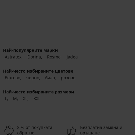
Най-популярните марки
Astratex
Dorina
Rosme
Jadea
Най-често избираните цветове
бежово
черно
бяло
розово
Най-често избираните размери
L
M
XL
XXL
8 % от покупката
Безплатна замяна и
обратно
връщане