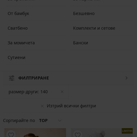
От бамбук
Безшевно
Сватбено
Комплекти и сетове
За момичета
Бански
Сутиени
ФИЛТРИРАНЕ
размер-други:
140
Изтрий всички филтри
Сортирайте по
TOP
LIMITED