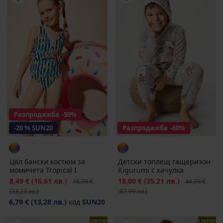
Разпродажба
-50%
-20 % SUN20
Разпродажба
-60%
Цял бански костюм за
Детски топлещ гащеризон
момичета Tropical I
Kigurumi с качулка
Намаление
8,49 €
(16,61 лв.)
Първоначална цена
Намаление
18,00 €
(35,21 лв.)
Първоначалн
16,99 €
44,99 €
(33,23 лв.)
(87,99 лв.)
6,79 €
(13,28 лв.)
код
SUN20
LIMITED
LIMITED