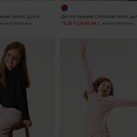
жама Nordic дълга
Детска пижама Christmas Mood дъ
ървоначална цена
Намаление
12,30 €
(24,06 лв.)
Първоначална цена
41,41 €
(80,99 лв.)
41,41 €
(80,99 лв.)