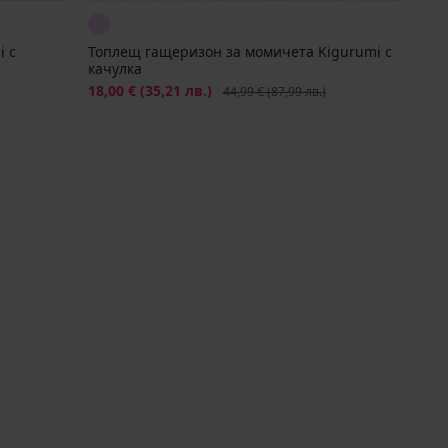
i с
Топлещ гащеризон за момичета Kigurumi с
качулка
Намаление
18,00 €
(35,21 лв.)
Първоначална цена
44,99 €
(87,99 лв.)