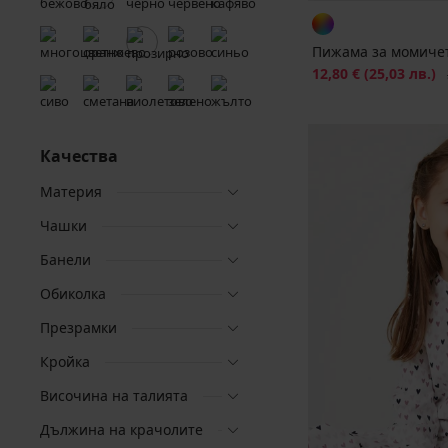
Пижама за момичет
Намаление
12,80 €
(25,03 лв.)
П
Качества
Материя
Чашки
Банели
Обиколка
Презрамки
Кройка
Височина на талията
Дължина на крачолите