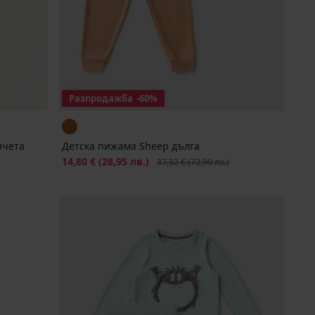
Разпродажба
-60%
ичета
Детска пижама Sheep дълга
Намаление
14,80 €
(28,95 лв.)
Първоначална цена
37,32 €
(72,99 лв.)