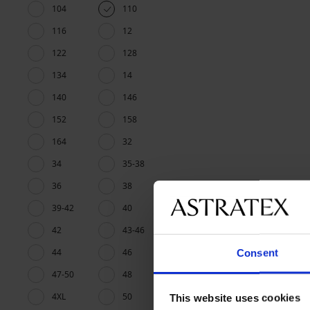
104
110
116
12
122
128
134
14
140
146
152
158
164
32
34
35-38
36
38
39-42
40
42
43-46
44
46
Consent
47-50
48
4XL
50
This website uses cookies