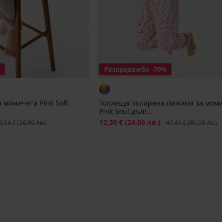
Разпродажба
-70%
 момичета Pink Soft
Топлеща поларена пижама за мом
Pink Soul дълг...
рвоначална цена
Намаление
12,30 €
(24,06 лв.)
Първоначална цена
9,14 €
(56,99 лв.)
41,41 €
(80,99 лв.)