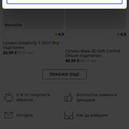
Bestseller
4,9
4,9
Сутиен Simplicity T-Shirt Bra
подплатен
Сутиен Maia 4D Soft Control
20,99 €
(41,05 лв.)
Deluxe подплатен
40,99 €
(80,17 лв.)
ПОКАЖИ ОЩЕ
8 % от покупката
Безплатна замяна и
обратно
връщане
Изгодна
Как да изберем