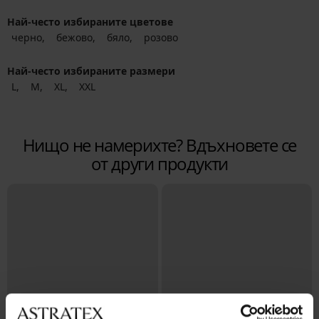
Най-често избираните цветове
черно
бежово
бяло
розово
Най-често избираните размери
L
M
XL
XXL
Нищо не намерихте? Вдъхновете се
от други продукти