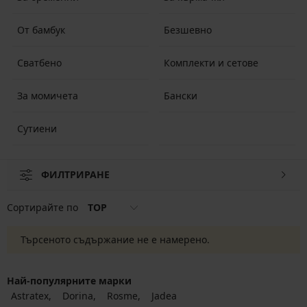
От бамбук
Безшевно
Сватбено
Комплекти и сетове
За момичета
Бански
Сутиени
ФИЛТРИРАНЕ
Сортирайте по
TOP
Търсеното съдържание не е намерено.
Най-популярните марки
Astratex
Dorina
Rosme
Jadea