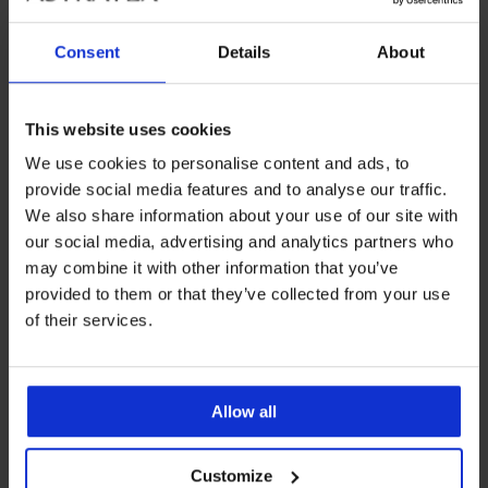
Consent
Details
About
Bestseller
This website uses cookies
4,3
4,8
We use cookies to personalise content and ads, to
Сутиен Violeta подплатен
Сутиен DIVA by IVA
provide social media features and to analyse our traffic.
изглаждащ
неподплатен
We also share information about your use of our site with
40,99 €
40,99 €
(80,17 лв.)
(80,17 лв.)
our social media, advertising and analytics partners who
may combine it with other information that you’ve
provided to them or that they’ve collected from your use
of their services.
Allow all
Customize