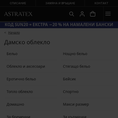
СПИСАНИЕ
ЗАМЯНА И ВРЪЩАНЕ
КОНТАКТ
КОД SUN20 = ЕКСТРА −20 % НА НАМАЛЕНИ БАНСКИ
Начало
Дамско облекло
Бельо
Нощно бельо
Облекло и аксесоари
Стягащо бельо
Еротично бельо
Бейсик
Топло облекло
Спортно
Домашно
Макси размер
За бременни
За кърмачки